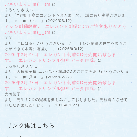
ございます。m(__)m
に
くろやなぎ えつこ
より『YY様 丁寧にコメントを頂きまして、 誠に有り稼働ございま
す。m(__)m ミシ...』 (2026/03/12)
ミシン刺繍教室♪ エレガント刺繍CDのご注文ありがとう
ございます。m(__)m
に
ＹＹ
より『昨日はありがとうございました！ ミシン刺繍の世界を知るこ
とができて本当に有益な...』 (2026/03/12)
2026年2月27日 エレガント刺繍CD発売開始致しま
す。 エレガントサンプル無料データ作成♪
に
くろやなぎ えつこ
より『大橋葉子様 エレガント刺繍CDのご注文をありがとうございま
す。m(__)m 只今...』 (2026/02/27)
2026年2月27日 エレガント刺繍CD発売開始致しま
す。 エレガントサンプル無料データ作成♪
に
大橋葉子
より『先生！CDの完成を楽しみにしておりました。先程購入させて
いただきました♪ どう...』 (2026/02/27)
リンク集はこちら