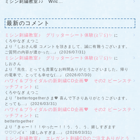
ミシン刺繍教室♪♪ Wilc…
最新のコメント
ミシン刺繍教室♪ グリッターシート体験(≧▽≦)✨
に
くろやなぎ えつこ
より『しおさん様 コメントを頂きまして、誠に有難うございます。
ご質問の内容が濃かった...』 (2026/07/31)
ミシン刺繍教室♪ グリッターシート体験(≧▽≦)✨
に
しおさん
より『先生、とっても貴重なお時間ありがとうございました。帰り
の電車で、とっても幸せな(...』 (2026/07/30)
ハワイ＆ブライダルの新刺繍CD企画💖 その2 ビーンステ
ッチフォント
に
くろやなぎ えつこ
より『bettertogetherさま💖 喜んで下さりありがとうございます。
とっても...』 (2026/03/31)
ハワイ＆ブライダルの新刺繍CD企画💖 その2 ビーンステ
ッチフォント
に
bettertogether
より『きゃー！！！やったー！！う、う、う、嬉しすぎます
♡♡♡♪(´ε｀ )楽しみすぎま...』 (2026/03/31)
ミシン刺繍教室♪ エレガント刺繍CDのご注文ありがとう