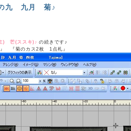
の九 九月 菊♪
) 芒(ススキ)♪
の続きです♪
札』 『菊のカス2枚 1点札』