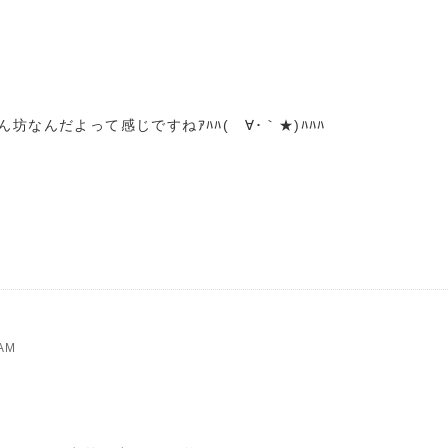
なんだよって感じですねｱﾊﾊ(ゝ∀･｀★)ﾊﾊﾊ
AM