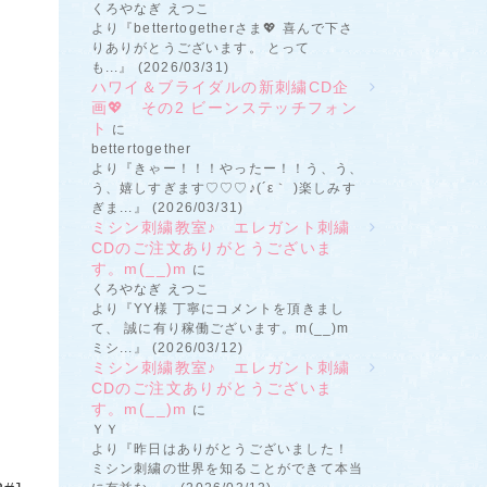
くろやなぎ えつこ
より『bettertogetherさま💖 喜んで下さ
りありがとうございます。 とって
も...』 (2026/03/31)
ハワイ＆ブライダルの新刺繍CD企
画💖 その2 ビーンステッチフォン
ト
に
bettertogether
より『きゃー！！！やったー！！う、う、
う、嬉しすぎます♡♡♡♪(´ε｀ )楽しみす
ぎま...』 (2026/03/31)
ミシン刺繍教室♪ エレガント刺繍
CDのご注文ありがとうございま
す。m(__)m
に
くろやなぎ えつこ
より『YY様 丁寧にコメントを頂きまし
て、 誠に有り稼働ございます。m(__)m
ミシ...』 (2026/03/12)
ミシン刺繍教室♪ エレガント刺繍
CDのご注文ありがとうございま
す。m(__)m
に
ＹＹ
より『昨日はありがとうございました！
ミシン刺繍の世界を知ることができて本当