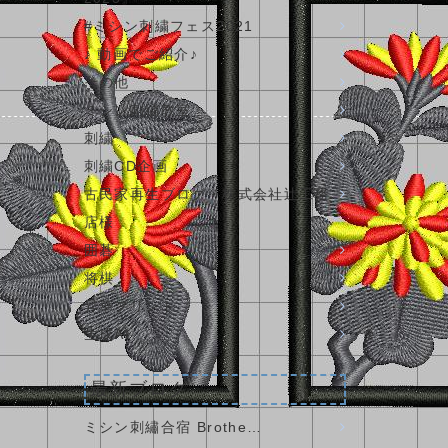
#ミシン刺繍フェス2021
♪ 動画でご紹介♪
その他
ミシン刺繍教室
刺繍
刺繍CD企画
古民家再生ブログ・株式会社辻工務
店様
囲碁
将棋
昇華プリント
生成AI
最新ブログ
ミシン刺繡合宿 Brothe…