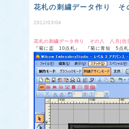
花札の刺繍データ作り そ
2012/03/04
花札の刺繍データ作り その八 八月(坊主
『菊に盃 10点札』 『菊に青短 5点