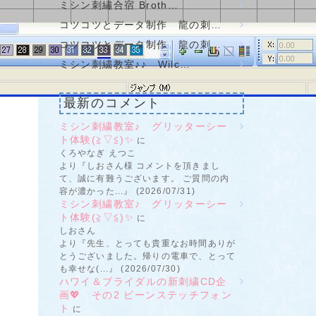
ミシン刺繡合宿 Broth…
コツコツとデータ制作 龍の刺…
コツコツとデータ制作 龍の刺…
ミシン刺繍教室♪♪ Wilc…
最新のコメント
ミシン刺繍教室♪ グリッターシー
ト体験(≧▽≦)✨
に
くろやなぎ えつこ
より『しおさん様 コメントを頂きまし
て、誠に有難うございます。 ご質問の内
容が濃かった...』 (2026/07/31)
ミシン刺繍教室♪ グリッターシー
ト体験(≧▽≦)✨
に
しおさん
より『先生、とっても貴重なお時間ありが
とうございました。帰りの電車で、とって
も幸せな(...』 (2026/07/30)
ハワイ＆ブライダルの新刺繍CD企
画💖 その2 ビーンステッチフォン
ト
に