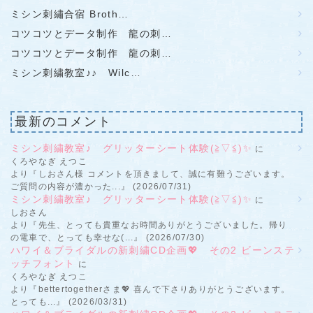
ミシン刺繡合宿 Broth…
コツコツとデータ制作 龍の刺…
コツコツとデータ制作 龍の刺…
ミシン刺繍教室♪♪ Wilc…
最新のコメント
ミシン刺繍教室♪ グリッターシート体験(≧▽≦)✨
に
くろやなぎ えつこ
より『しおさん様 コメントを頂きまして、誠に有難うございます。
ご質問の内容が濃かった...』 (2026/07/31)
ミシン刺繍教室♪ グリッターシート体験(≧▽≦)✨
に
しおさん
より『先生、とっても貴重なお時間ありがとうございました。帰り
の電車で、とっても幸せな(...』 (2026/07/30)
ハワイ＆ブライダルの新刺繍CD企画💖 その2 ビーンステ
ッチフォント
に
くろやなぎ えつこ
より『bettertogetherさま💖 喜んで下さりありがとうございます。
とっても...』 (2026/03/31)