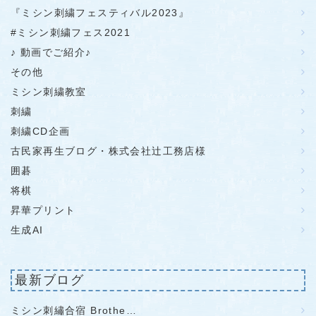
『ミシン刺繍フェスティバル2023』
#ミシン刺繍フェス2021
♪ 動画でご紹介♪
その他
ミシン刺繍教室
刺繍
刺繍CD企画
古民家再生ブログ・株式会社辻工務店様
囲碁
将棋
昇華プリント
生成AI
最新ブログ
ミシン刺繡合宿 Brothe…