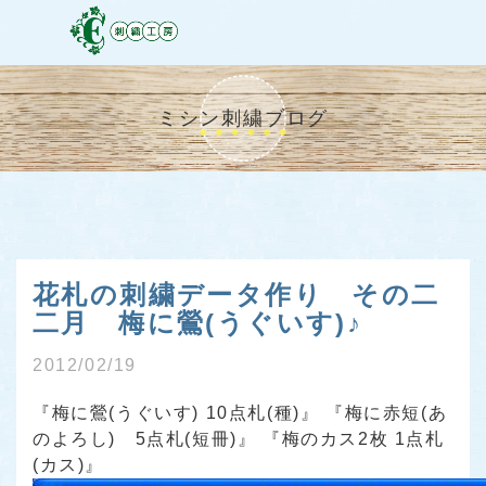
ミシン刺繍ブログ
花札の刺繍データ作り その二
二月 梅に鶯(うぐいす)♪
2012/02/19
『梅に鶯(うぐいす) 10点札(種)』 『梅に赤短(あ
のよろし) 5点札(短冊)』 『梅のカス2枚 1点札
(カス)』