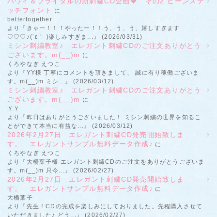
ハワイ＆ブライダルの新刺繍CD企画💖 その2 ビーンステ
ッチフォント
に
bettertogether
より『きゃー！！！やったー！！う、う、う、嬉しすぎます
♡♡♡♪(´ε｀ )楽しみすぎま...』 (2026/03/31)
ミシン刺繍教室♪ エレガント刺繍CDのご注文ありがとう
ございます。m(__)m
に
くろやなぎ えつこ
より『YY様 丁寧にコメントを頂きまして、 誠に有り稼働ございま
す。m(__)m ミシ...』 (2026/03/12)
ミシン刺繍教室♪ エレガント刺繍CDのご注文ありがとう
ございます。m(__)m
に
ＹＹ
より『昨日はありがとうございました！ ミシン刺繍の世界を知るこ
とができて本当に有益な...』 (2026/03/12)
2026年2月27日 エレガント刺繍CD発売開始致しま
す。 エレガントサンプル無料データ作成♪
に
くろやなぎ えつこ
より『大橋葉子様 エレガント刺繍CDのご注文をありがとうございま
す。m(__)m 只今...』 (2026/02/27)
2026年2月27日 エレガント刺繍CD発売開始致しま
す。 エレガントサンプル無料データ作成♪
に
大橋葉子
より『先生！CDの完成を楽しみにしておりました。先程購入させて
いただきました♪ どう...』 (2026/02/27)