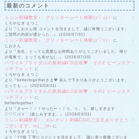
最新のコメント
ミシン刺繍教室♪ グリッターシート体験(≧▽≦)✨
に
くろやなぎ えつこ
より『しおさん様 コメントを頂きまして、誠に有難うございます。
ご質問の内容が濃かった...』 (2026/07/31)
ミシン刺繍教室♪ グリッターシート体験(≧▽≦)✨
に
しおさん
より『先生、とっても貴重なお時間ありがとうございました。帰り
の電車で、とっても幸せな(...』 (2026/07/30)
ハワイ＆ブライダルの新刺繍CD企画💖 その2 ビーンステ
ッチフォント
に
くろやなぎ えつこ
より『bettertogetherさま💖 喜んで下さりありがとうございます。
とっても...』 (2026/03/31)
ハワイ＆ブライダルの新刺繍CD企画💖 その2 ビーンステ
ッチフォント
に
bettertogether
より『きゃー！！！やったー！！う、う、う、嬉しすぎます
♡♡♡♪(´ε｀ )楽しみすぎま...』 (2026/03/31)
ミシン刺繍教室♪ エレガント刺繍CDのご注文ありがとう
ございます。m(__)m
に
くろやなぎ えつこ
より『YY様 丁寧にコメントを頂きまして、 誠に有り稼働ございま