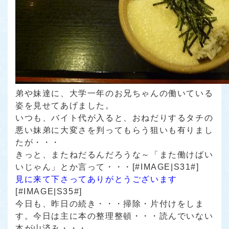
弟や妹達に、大学一年のお兄ちゃんの働いている
姿を見せてあげました。
いつも、バイト代が入ると、おねだりする
タチの
悪い妹弟
に大変さを判ってもらう狙いも有りまし
たが・・・
きっと、またねだるんだろうな～
「また働けばい
いじゃん」
とか言って・・・[#IMAGE|S31#]
見に来て下さってありがとうございます
[#IMAGE|S35#]
今日も、昨日の続き・・・掃除・片付けをしま
す。今日は主に本の整理整頓・・・読んでいない
本が山済み・・・