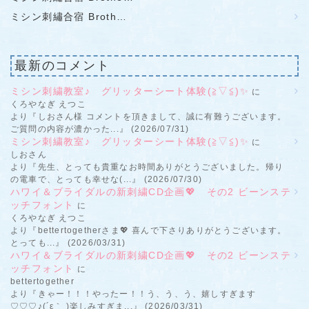
ミシン刺繡合宿 Broth…
最新のコメント
ミシン刺繍教室♪ グリッターシート体験(≧▽≦)✨
に
くろやなぎ えつこ
より『しおさん様 コメントを頂きまして、誠に有難うございます。
ご質問の内容が濃かった...』 (2026/07/31)
ミシン刺繍教室♪ グリッターシート体験(≧▽≦)✨
に
しおさん
より『先生、とっても貴重なお時間ありがとうございました。帰り
の電車で、とっても幸せな(...』 (2026/07/30)
ハワイ＆ブライダルの新刺繍CD企画💖 その2 ビーンステ
ッチフォント
に
くろやなぎ えつこ
より『bettertogetherさま💖 喜んで下さりありがとうございます。
とっても...』 (2026/03/31)
ハワイ＆ブライダルの新刺繍CD企画💖 その2 ビーンステ
ッチフォント
に
bettertogether
より『きゃー！！！やったー！！う、う、う、嬉しすぎます
♡♡♡♪(´ε｀ )楽しみすぎま...』 (2026/03/31)