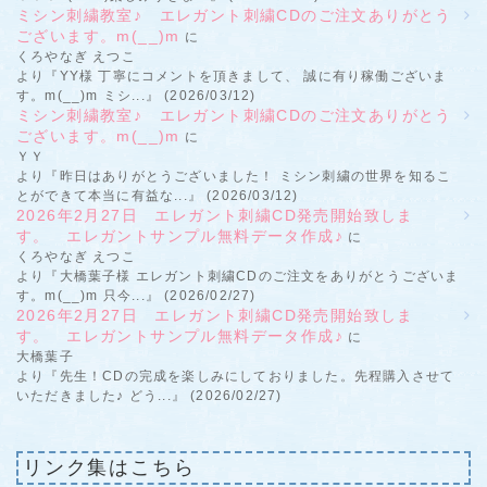
ミシン刺繍教室♪ エレガント刺繍CDのご注文ありがとう
ございます。m(__)m
に
くろやなぎ えつこ
より『YY様 丁寧にコメントを頂きまして、 誠に有り稼働ございま
す。m(__)m ミシ...』 (2026/03/12)
ミシン刺繍教室♪ エレガント刺繍CDのご注文ありがとう
ございます。m(__)m
に
ＹＹ
より『昨日はありがとうございました！ ミシン刺繍の世界を知るこ
とができて本当に有益な...』 (2026/03/12)
2026年2月27日 エレガント刺繍CD発売開始致しま
す。 エレガントサンプル無料データ作成♪
に
くろやなぎ えつこ
より『大橋葉子様 エレガント刺繍CDのご注文をありがとうございま
す。m(__)m 只今...』 (2026/02/27)
2026年2月27日 エレガント刺繍CD発売開始致しま
す。 エレガントサンプル無料データ作成♪
に
大橋葉子
より『先生！CDの完成を楽しみにしておりました。先程購入させて
いただきました♪ どう...』 (2026/02/27)
リンク集はこちら