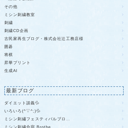
その他
ミシン刺繍教室
刺繍
刺繍CD企画
古民家再生ブログ・株式会社辻工務店様
囲碁
将棋
昇華プリント
生成AI
最新ブログ
ダイエット談義💦
いろいろ(^▽^;)💦
ミシン刺繡フェスティバルブロ…
ミシン刺繡合宿 Brothe…