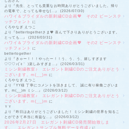
しおさん
より『先生、とっても貴重なお時間ありがとうございました。帰り
の電車で、とっても幸せな(...』 (2026/07/30)
ハワイ＆ブライダルの新刺繍CD企画💖 その2 ビーンステ
ッチフォント
に
くろやなぎ えつこ
より『bettertogetherさま💖 喜んで下さりありがとうございます。
とっても...』 (2026/03/31)
ハワイ＆ブライダルの新刺繍CD企画💖 その2 ビーンステ
ッチフォント
に
bettertogether
より『きゃー！！！やったー！！う、う、う、嬉しすぎます
♡♡♡♪(´ε｀ )楽しみすぎま...』 (2026/03/31)
ミシン刺繍教室♪ エレガント刺繍CDのご注文ありがとう
ございます。m(__)m
に
くろやなぎ えつこ
より『YY様 丁寧にコメントを頂きまして、 誠に有り稼働ございま
す。m(__)m ミシ...』 (2026/03/12)
ミシン刺繍教室♪ エレガント刺繍CDのご注文ありがとう
ございます。m(__)m
に
ＹＹ
より『昨日はありがとうございました！ ミシン刺繍の世界を知るこ
とができて本当に有益な...』 (2026/03/12)
2026年2月27日 エレガント刺繍CD発売開始致しま
す。 エレガントサンプル無料データ作成♪
に