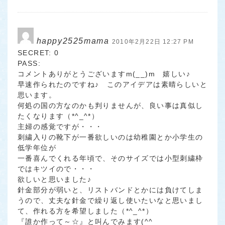
happy2525mama
2010年2月22日 12:27 PM
SECRET: 0
PASS:
コメントありがとうございますm(__)m 嬉しい♪
早速作られたのですね♪ このアイデアは素晴らしいと
思います。
何処の国の方なのかも判りませんが、良い事は真似し
たくなります（*^_^*）
主婦の感覚ですが・・・
刺繍入りの靴下が一番欲しいのは幼稚園とか小学生の
低学年位が
一番喜んでくれる年頃で、そのサイズでは小型刺繍枠
ではキツイので・・・
欲しいと思いました♪
針金部分が弱いと、リストバンドとかには負けてしま
うので、丈夫な針金で繰り返し使いたいなと思いまし
て、作れる方を希望しました（*^_^*）
『誰か作って～☆』と叫んでみます(^^ゞ