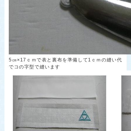
5㎝×17ｃｍで表と裏布を準備して1ｃｍの縫い代
でコの字型で縫います