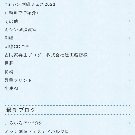
#ミシン刺繍フェス2021
♪ 動画でご紹介♪
その他
ミシン刺繍教室
刺繍
刺繍CD企画
古民家再生ブログ・株式会社辻工務店様
囲碁
将棋
昇華プリント
生成AI
最新ブログ
いろいろ(^▽^;)💦
ミシン刺繡フェスティバルブロ…