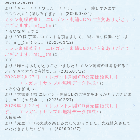
bettertogether
より『きゃー！！！やったー！！う、う、う、嬉しすぎます
♡♡♡♪(´ε｀ )楽しみすぎま...』 (2026/03/31)
ミシン刺繍教室♪ エレガント刺繍CDのご注文ありがとう
ございます。m(__)m
に
くろやなぎ えつこ
より『YY様 丁寧にコメントを頂きまして、 誠に有り稼働ございま
す。m(__)m ミシ...』 (2026/03/12)
ミシン刺繍教室♪ エレガント刺繍CDのご注文ありがとう
ございます。m(__)m
に
ＹＹ
より『昨日はありがとうございました！ ミシン刺繍の世界を知るこ
とができて本当に有益な...』 (2026/03/12)
2026年2月27日 エレガント刺繍CD発売開始致しま
す。 エレガントサンプル無料データ作成♪
に
くろやなぎ えつこ
より『大橋葉子様 エレガント刺繍CDのご注文をありがとうございま
す。m(__)m 只今...』 (2026/02/27)
2026年2月27日 エレガント刺繍CD発売開始致しま
す。 エレガントサンプル無料データ作成♪
に
大橋葉子
より『先生！CDの完成を楽しみにしておりました。先程購入させて
いただきました♪ どう...』 (2026/02/27)