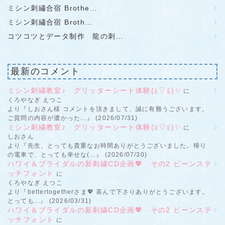
ミシン刺繡合宿 Brothe…
ミシン刺繡合宿 Broth…
コツコツとデータ制作 龍の刺…
最新のコメント
ミシン刺繍教室♪ グリッターシート体験(≧▽≦)✨
に
くろやなぎ えつこ
より『しおさん様 コメントを頂きまして、誠に有難うございます。
ご質問の内容が濃かった...』 (2026/07/31)
ミシン刺繍教室♪ グリッターシート体験(≧▽≦)✨
に
しおさん
より『先生、とっても貴重なお時間ありがとうございました。帰り
の電車で、とっても幸せな(...』 (2026/07/30)
ハワイ＆ブライダルの新刺繍CD企画💖 その2 ビーンステ
ッチフォント
に
くろやなぎ えつこ
より『bettertogetherさま💖 喜んで下さりありがとうございます。
とっても...』 (2026/03/31)
ハワイ＆ブライダルの新刺繍CD企画💖 その2 ビーンステ
ッチフォント
に