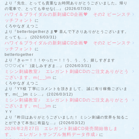
より『先生、とっても貴重なお時間ありがとうございました。帰り
の電車で、とっても幸せな(...』 (2026/07/30)
ハワイ＆ブライダルの新刺繍CD企画💖 その2 ビーンステ
ッチフォント
に
くろやなぎ えつこ
より『bettertogetherさま💖 喜んで下さりありがとうございます。
とっても...』 (2026/03/31)
ハワイ＆ブライダルの新刺繍CD企画💖 その2 ビーンステ
ッチフォント
に
bettertogether
より『きゃー！！！やったー！！う、う、う、嬉しすぎます
♡♡♡♪(´ε｀ )楽しみすぎま...』 (2026/03/31)
ミシン刺繍教室♪ エレガント刺繍CDのご注文ありがとう
ございます。m(__)m
に
くろやなぎ えつこ
より『YY様 丁寧にコメントを頂きまして、 誠に有り稼働ございま
す。m(__)m ミシ...』 (2026/03/12)
ミシン刺繍教室♪ エレガント刺繍CDのご注文ありがとう
ございます。m(__)m
に
ＹＹ
より『昨日はありがとうございました！ ミシン刺繍の世界を知るこ
とができて本当に有益な...』 (2026/03/12)
2026年2月27日 エレガント刺繍CD発売開始致しま
す。 エレガントサンプル無料データ作成♪
に