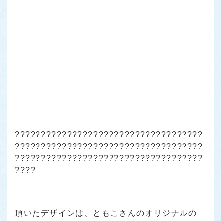
????????????????????????????????????
????????????????????????????????????
????????????????????????????????????
????
頂いたデザインは、ともこさんのオリジナルの