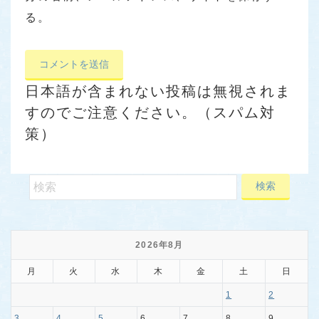
る。
日本語が含まれない投稿は無視されま
すのでご注意ください。（スパム対
策）
2026年8月
月
火
水
木
金
土
日
1
2
3
4
5
6
7
8
9