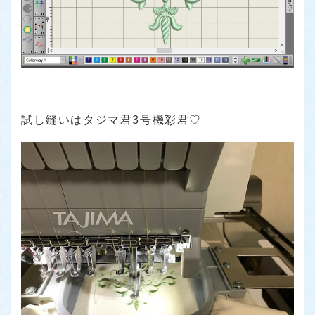
試し縫いはタジマ君3号機彩君♡