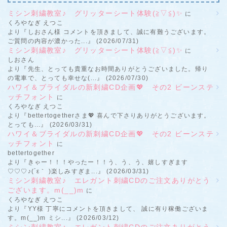
ミシン刺繍教室♪ グリッターシート体験(≧▽≦)✨
に
くろやなぎ えつこ
より『しおさん様 コメントを頂きまして、誠に有難うございます。
ご質問の内容が濃かった...』 (2026/07/31)
ミシン刺繍教室♪ グリッターシート体験(≧▽≦)✨
に
しおさん
より『先生、とっても貴重なお時間ありがとうございました。帰り
の電車で、とっても幸せな(...』 (2026/07/30)
ハワイ＆ブライダルの新刺繍CD企画💖 その2 ビーンステ
ッチフォント
に
くろやなぎ えつこ
より『bettertogetherさま💖 喜んで下さりありがとうございます。
とっても...』 (2026/03/31)
ハワイ＆ブライダルの新刺繍CD企画💖 その2 ビーンステ
ッチフォント
に
bettertogether
より『きゃー！！！やったー！！う、う、う、嬉しすぎます
♡♡♡♪(´ε｀ )楽しみすぎま...』 (2026/03/31)
ミシン刺繍教室♪ エレガント刺繍CDのご注文ありがとう
ございます。m(__)m
に
くろやなぎ えつこ
より『YY様 丁寧にコメントを頂きまして、 誠に有り稼働ございま
す。m(__)m ミシ...』 (2026/03/12)