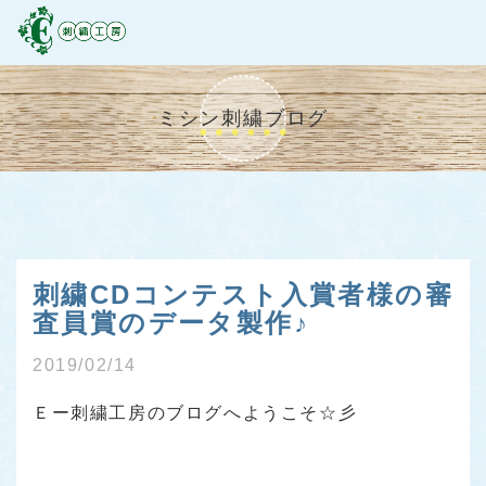
ミシン刺繍ブログ
刺繍CDコンテスト入賞者様の審
査員賞のデータ製作♪
2019/02/14
Ｅー刺繍工房のブログへようこそ☆彡