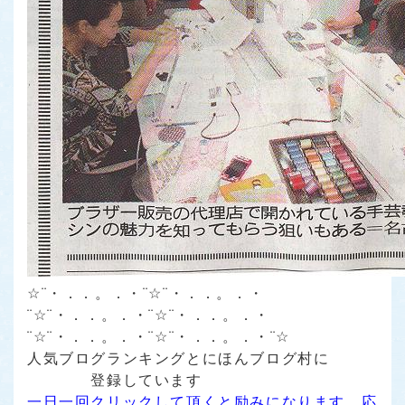
☆¨・．．。．・¨☆¨・．．。．・
¨☆¨・．．。．・¨☆¨・．．。．・
¨☆¨・．．。．・¨☆¨・．．。．・¨☆
人気ブログランキング
と
にほんブログ村
に
登録しています
一日一回クリックして頂くと励みになります。応