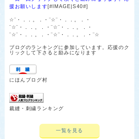
援お願いします
[#IMAGE|S40#]
☆¨・．．。．・¨☆¨・．．。．・
¨☆¨・．．。．・¨☆¨・．．。．・
¨☆¨・．．。．・¨☆¨・．．。．・¨☆
ブログのランキングに参加しています。応援のク
リックして下さると励みになります
にほんブログ村
裁縫・刺繍ランキング
一覧を見る