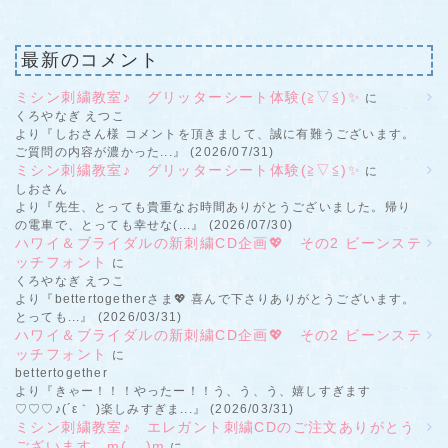
最新のコメント
ミシン刺繍教室♪ グリッターシート体験(≧▽≦)✨
に
くろやなぎ えつこ
より『しおさん様 コメントを頂きまして、誠に有難うございます。
ご質問の内容が濃かった...』 (2026/07/31)
ミシン刺繍教室♪ グリッターシート体験(≧▽≦)✨
に
しおさん
より『先生、とっても貴重なお時間ありがとうございました。帰り
の電車で、とっても幸せな(...』 (2026/07/30)
ハワイ＆ブライダルの新刺繍CD企画💖 その2 ビーンステ
ッチフォント
に
くろやなぎ えつこ
より『bettertogetherさま💖 喜んで下さりありがとうございます。
とっても...』 (2026/03/31)
ハワイ＆ブライダルの新刺繍CD企画💖 その2 ビーンステ
ッチフォント
に
bettertogether
より『きゃー！！！やったー！！う、う、う、嬉しすぎます
♡♡♡♪(´ε｀ )楽しみすぎま...』 (2026/03/31)
ミシン刺繍教室♪ エレガント刺繍CDのご注文ありがとう
ございます。m(__)m
に