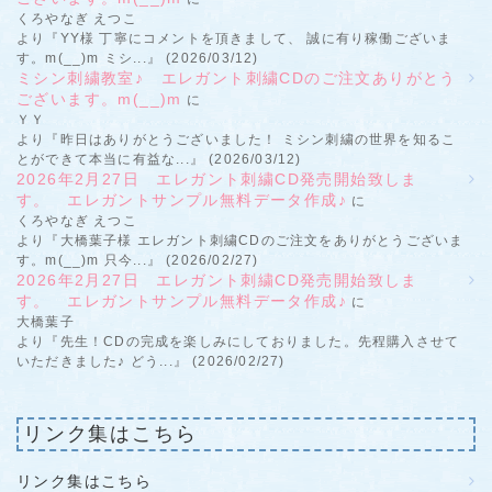
くろやなぎ えつこ
より『YY様 丁寧にコメントを頂きまして、 誠に有り稼働ございま
す。m(__)m ミシ...』 (2026/03/12)
ミシン刺繍教室♪ エレガント刺繍CDのご注文ありがとう
ございます。m(__)m
に
ＹＹ
より『昨日はありがとうございました！ ミシン刺繍の世界を知るこ
とができて本当に有益な...』 (2026/03/12)
2026年2月27日 エレガント刺繍CD発売開始致しま
す。 エレガントサンプル無料データ作成♪
に
くろやなぎ えつこ
より『大橋葉子様 エレガント刺繍CDのご注文をありがとうございま
す。m(__)m 只今...』 (2026/02/27)
2026年2月27日 エレガント刺繍CD発売開始致しま
す。 エレガントサンプル無料データ作成♪
に
大橋葉子
より『先生！CDの完成を楽しみにしておりました。先程購入させて
いただきました♪ どう...』 (2026/02/27)
リンク集はこちら
リンク集はこちら