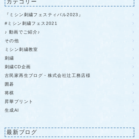
カテゴリー
『ミシン刺繍フェスティバル2023』
#ミシン刺繍フェス2021
♪ 動画でご紹介♪
その他
ミシン刺繍教室
刺繍
刺繍CD企画
古民家再生ブログ・株式会社辻工務店様
囲碁
将棋
昇華プリント
生成AI
最新ブログ