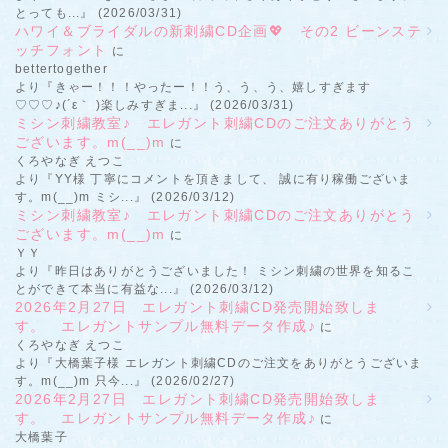
とっても...』 (2026/03/31)
ハワイ＆ブライダルの新刺繍CD企画💖 その2 ビーンステ
ッチフォント
に
bettertogether
より『きゃー！！！やったー！！う、う、う、嬉しすぎます
♡♡♡♪(´ε｀ )楽しみすぎま...』 (2026/03/31)
ミシン刺繍教室♪ エレガント刺繍CDのご注文ありがとう
ございます。m(__)m
に
くろやなぎ えつこ
より『YY様 丁寧にコメントを頂きまして、 誠に有り稼働ございま
す。m(__)m ミシ...』 (2026/03/12)
ミシン刺繍教室♪ エレガント刺繍CDのご注文ありがとう
ございます。m(__)m
に
ＹＹ
より『昨日はありがとうございました！ ミシン刺繍の世界を知るこ
とができて本当に有益な...』 (2026/03/12)
2026年2月27日 エレガント刺繍CD発売開始致しま
す。 エレガントサンプル無料データ作成♪
に
くろやなぎ えつこ
より『大橋葉子様 エレガント刺繍CDのご注文をありがとうございま
す。m(__)m 只今...』 (2026/02/27)
2026年2月27日 エレガント刺繍CD発売開始致しま
す。 エレガントサンプル無料データ作成♪
に
大橋葉子