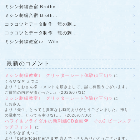
ミシン刺繡合宿 Brothe…
ミシン刺繡合宿 Broth…
コツコツとデータ制作 龍の刺…
コツコツとデータ制作 龍の刺…
ミシン刺繍教室♪♪ Wilc…
最新のコメント
ミシン刺繍教室♪ グリッターシート体験(≧▽≦)✨
に
くろやなぎ えつこ
より『しおさん様 コメントを頂きまして、誠に有難うございます。
ご質問の内容が濃かった...』 (2026/07/31)
ミシン刺繍教室♪ グリッターシート体験(≧▽≦)✨
に
しおさん
より『先生、とっても貴重なお時間ありがとうございました。帰り
の電車で、とっても幸せな(...』 (2026/07/30)
ハワイ＆ブライダルの新刺繍CD企画💖 その2 ビーンステ
ッチフォント
に
くろやなぎ えつこ
より『bettertogetherさま💖 喜んで下さりありがとうございます。