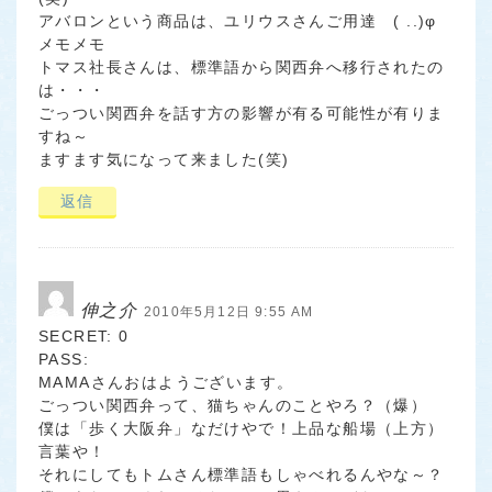
アバロンという商品は、ユリウスさんご用達 ( ..)φ
メモメモ
トマス社長さんは、標準語から関西弁へ移行されたの
は・・・
ごっつい関西弁を話す方の影響が有る可能性が有りま
すね～
ますます気になって来ました(笑)
返信
伸之介
2010年5月12日 9:55 AM
SECRET: 0
PASS:
MAMAさんおはようございます。
ごっつい関西弁って、猫ちゃんのことやろ？（爆）
僕は「歩く大阪弁」なだけやで！上品な船場（上方）
言葉や！
それにしてもトムさん標準語もしゃべれるんやな～？