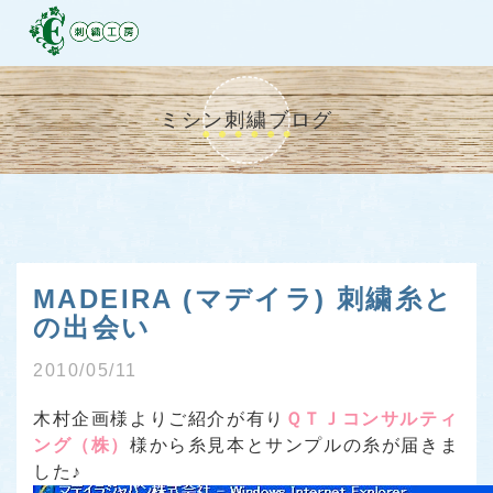
ミシン刺繍ブログ
MADEIRA (マデイラ) 刺繍糸と
の出会い
2010/05/11
木村企画様よりご紹介が有り
ＱＴＪコンサルティ
ング（株）
様から糸見本とサンプルの糸が届きま
した♪