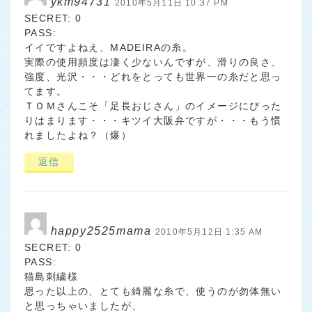
ykm94731
2010年5月11日 10:37 PM
SECRET: 0
PASS:
イイですよねえ、MADEIRAの糸。
実際の使用頻度は凄く少ないんですが、滑りの良さ、
強度、光沢・・・どれをとっても世界一の糸だと思っ
てます。
ＴＯＭさんこそ「足長おじさん」のイメージにぴった
りはまります・・・キツイ大阪弁ですが・・・もう慣
れましたよね？（爆）
返信
happy2525mama
2010年5月12日 1:35 AM
SECRET: 0
PASS:
猫島刺繍様
思った以上の、とても綺麗な糸で、使うのが勿体無い
と思っちゃいましたが、