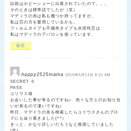
以前はホビーショーに出展されていたので。。。
そのときは標準語でしたが（笑）
マディラの糸は私も幾つか持ってますが、
私は芯の方を愛用しているかも。
フィルムタイプも不織布タイプも水溶性芯は
私はマディラのアバロンを使っています。
返信
happy2525mama
2010年5月12日 9:21 AM
SECRET: 0
PASS:
ユリウス様
お会いした事が有るのですね♪ 色々な方とのお知り合
いが有るので凄いですね♪
昨日、マデイラの糸を検索したらユリウスさんのブロ
グにも辿り着きました(^^♪
きっと、かなり詳しいだろうなと推測していました
(笑)