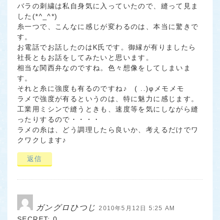
バラの刺繍は私自身気に入っていたので、縫って見ま
した(*^_^*)
糸一つで、こんなに感じが変わるのは、本当に驚きで
す。
お電話でお話したのはK氏です。御縁が有りましたら
社長ともお話をしてみたいと思います。
相当な関西弁なのですね。色々想像をしてしまいま
す。
それと糸に強度も有るのですね♪ ( ..)φメモメモ
ラメで強度が有るというのは、特に魅力に感じます。
工業用ミシンで縫うときも、速度等を気にしながら縫
ったりするので・・・・
ラメの糸は、どう調理したら良いか、考えるだけでワ
クワクします♪
返信
ガングロひつじ
2010年5月12日 5:25 AM
SECRET: 0