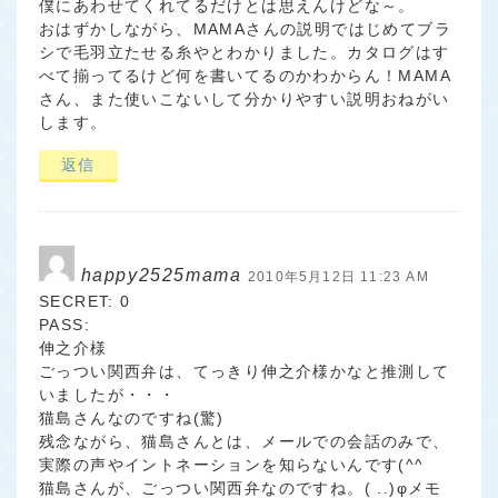
僕にあわせてくれてるだけとは思えんけどな～。
おはずかしながら、MAMAさんの説明ではじめてブラ
シで毛羽立たせる糸やとわかりました。カタログはす
べて揃ってるけど何を書いてるのかわからん！MAMA
さん、また使いこないして分かりやすい説明おねがい
します。
返信
happy2525mama
2010年5月12日 11:23 AM
SECRET: 0
PASS:
伸之介様
ごっつい関西弁は、てっきり伸之介様かなと推測して
いましたが・・・
猫島さんなのですね(驚)
残念ながら、猫島さんとは、メールでの会話のみで、
実際の声やイントネーションを知らないんです(^^ゞ
猫島さんが、ごっつい関西弁なのですね。( ..)φメモ