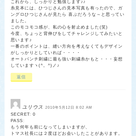
これから、しっかりと勉強します♪♪
糸見本には、ひつじさんの見本写真も有ったので、ガ
ングロひつじさんが見たら 喜ぶだろうな～と思ってい
ました。
このモコモコ感が、私の心を射止めました(笑)
今度、ちょっと背伸びをしてチャレンジしてみたいと
思います♪
一番のポイントは、縫い方向を考えなくてもデザイン
がしっかりとしていれば・・・・
オートパンチ刺繍に最も強い刺繍糸かもと・・・妄想
していますヽ(^。^)ノ♪
返信
ユリウス
2010年5月12日 8:02 AM
SECRET: 0
PASS:
もう何年も前になってしまいますが、
トマス社長には２度ほどお会いしたことがあります。