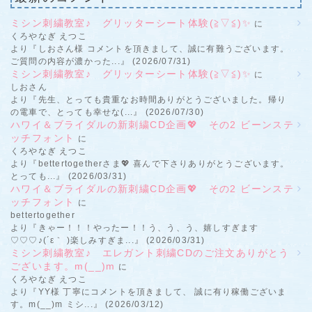
ミシン刺繍教室♪ グリッターシート体験(≧▽≦)✨
に
くろやなぎ えつこ
より『しおさん様 コメントを頂きまして、誠に有難うございます。
ご質問の内容が濃かった...』 (2026/07/31)
ミシン刺繍教室♪ グリッターシート体験(≧▽≦)✨
に
しおさん
より『先生、とっても貴重なお時間ありがとうございました。帰り
の電車で、とっても幸せな(...』 (2026/07/30)
ハワイ＆ブライダルの新刺繍CD企画💖 その2 ビーンステ
ッチフォント
に
くろやなぎ えつこ
より『bettertogetherさま💖 喜んで下さりありがとうございます。
とっても...』 (2026/03/31)
ハワイ＆ブライダルの新刺繍CD企画💖 その2 ビーンステ
ッチフォント
に
bettertogether
より『きゃー！！！やったー！！う、う、う、嬉しすぎます
♡♡♡♪(´ε｀ )楽しみすぎま...』 (2026/03/31)
ミシン刺繍教室♪ エレガント刺繍CDのご注文ありがとう
ございます。m(__)m
に
くろやなぎ えつこ
より『YY様 丁寧にコメントを頂きまして、 誠に有り稼働ございま
す。m(__)m ミシ...』 (2026/03/12)