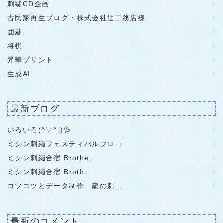
刺繍CD企画
古民家再生ブログ・株式会社辻工務店様
囲碁
将棋
昇華プリント
生成AI
最新ブログ
いろいろ(^▽^;)💦
ミシン刺繡フェスティバルブロ…
ミシン刺繡合宿 Brothe…
ミシン刺繡合宿 Broth…
コツコツとデータ制作 龍の刺…
最新のコメント