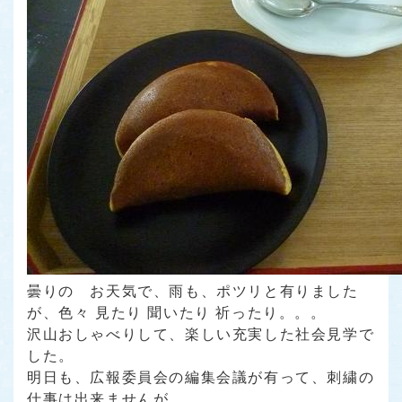
曇りの お天気で、雨も、ポツリと有りました
が、色々 見たり 聞いたり 祈ったり。。。
沢山おしゃべりして、楽しい充実した社会見学で
した。
明日も、広報委員会の編集会議が有って、刺繍の
仕事は出来ませんが。。。