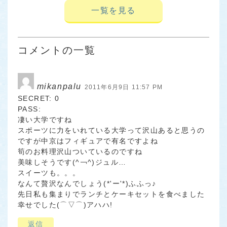
一覧を見る
コメントの一覧
mikanpalu
2011年6月9日 11:57 PM
SECRET: 0
PASS:
凄い大学ですね
スポーツに力をいれている大学って沢山あると思うの
ですが中京はフィギュアで有名ですよね
筍のお料理沢山ついているのですね
美味しそうです(^￢^)ジュル…
スイーツも。。。
なんて贅沢なんでしょう(*'ー'*)ふふっ♪
先日私も集まりでランチとケーキセットを食べました
幸せでした(⌒▽⌒)アハハ!
返信