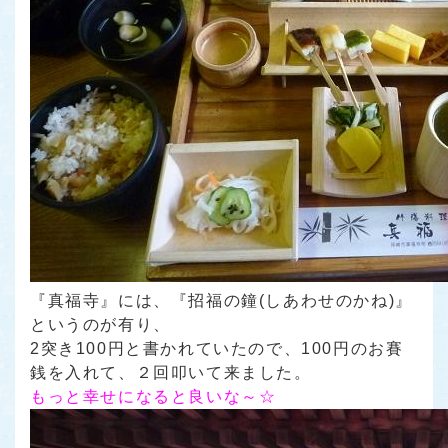
『真福寺』には、『招福の鐘(しあわせのかね)』
というのが有り、
2突き100円と書かれていたので、100円のお賽
銭を入れて、２回叩いて来ました。
もっと幸せになると良いな～☆