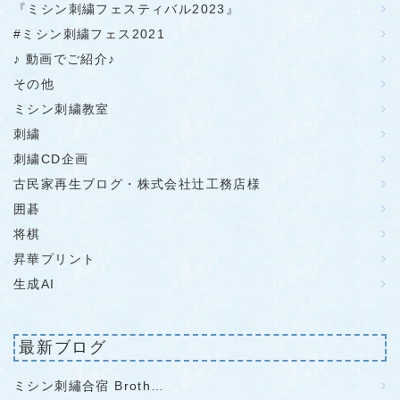
『ミシン刺繍フェスティバル2023』
#ミシン刺繍フェス2021
♪ 動画でご紹介♪
その他
ミシン刺繍教室
刺繍
刺繍CD企画
古民家再生ブログ・株式会社辻工務店様
囲碁
将棋
昇華プリント
生成AI
最新ブログ
ミシン刺繡合宿 Broth…