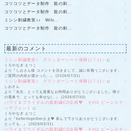
コツコツとデータ制作 龍の刺…
コツコツとデータ制作 龍の刺…
ミシン刺繍教室♪♪ Wilc…
コツコツとデータ制作 龍の刺…
最新のコメント
ミシン刺繍教室♪ グリッターシート体験(≧▽≦)✨
に
くろやなぎ えつこ
より『しおさん様 コメントを頂きまして、誠に有難うございます。
ご質問の内容が濃かった...』 (2026/07/31)
ミシン刺繍教室♪ グリッターシート体験(≧▽≦)✨
に
しおさん
より『先生、とっても貴重なお時間ありがとうございました。帰り
の電車で、とっても幸せな(...』 (2026/07/30)
ハワイ＆ブライダルの新刺繍CD企画💖 その2 ビーンステ
ッチフォント
に
くろやなぎ えつこ
より『bettertogetherさま💖 喜んで下さりありがとうございます。
とっても...』 (2026/03/31)
ハワイ＆ブライダルの新刺繍CD企画💖 その2 ビーンステ