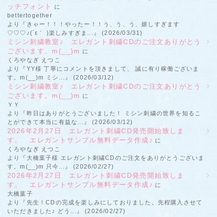
ッチフォント
に
bettertogether
より『きゃー！！！やったー！！う、う、う、嬉しすぎます
♡♡♡♪(´ε｀ )楽しみすぎま...』 (2026/03/31)
ミシン刺繍教室♪ エレガント刺繍CDのご注文ありがとう
ございます。m(__)m
に
くろやなぎ えつこ
より『YY様 丁寧にコメントを頂きまして、 誠に有り稼働ございま
す。m(__)m ミシ...』 (2026/03/12)
ミシン刺繍教室♪ エレガント刺繍CDのご注文ありがとう
ございます。m(__)m
に
ＹＹ
より『昨日はありがとうございました！ ミシン刺繍の世界を知るこ
とができて本当に有益な...』 (2026/03/12)
2026年2月27日 エレガント刺繍CD発売開始致しま
す。 エレガントサンプル無料データ作成♪
に
くろやなぎ えつこ
より『大橋葉子様 エレガント刺繍CDのご注文をありがとうございま
す。m(__)m 只今...』 (2026/02/27)
2026年2月27日 エレガント刺繍CD発売開始致しま
す。 エレガントサンプル無料データ作成♪
に
大橋葉子
より『先生！CDの完成を楽しみにしておりました。先程購入させて
いただきました♪ どう...』 (2026/02/27)