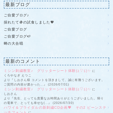
最新ブログ
ご自愛ブログ♪
採れたて🍇の試食しました💖
ご自愛ブログ
ご自愛ブログ🍉
蝉の大合唱
最新のコメント
ミシン刺繍教室♪ グリッターシート体験(≧▽≦)✨
に
くろやなぎ えつこ
より『しおさん様 コメントを頂きまして、誠に有難うございます。
ご質問の内容が濃かった...』 (2026/07/31)
ミシン刺繍教室♪ グリッターシート体験(≧▽≦)✨
に
しおさん
より『先生、とっても貴重なお時間ありがとうございました。帰り
の電車で、とっても幸せな(...』 (2026/07/30)
ハワイ＆ブライダルの新刺繍CD企画💖 その2 ビーンステ
ッチフォント
に