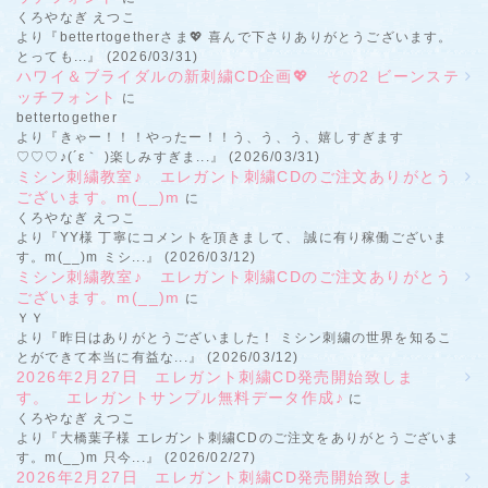
くろやなぎ えつこ
より『bettertogetherさま💖 喜んで下さりありがとうございます。
とっても...』 (2026/03/31)
ハワイ＆ブライダルの新刺繍CD企画💖 その2 ビーンステ
ッチフォント
に
bettertogether
より『きゃー！！！やったー！！う、う、う、嬉しすぎます
♡♡♡♪(´ε｀ )楽しみすぎま...』 (2026/03/31)
ミシン刺繍教室♪ エレガント刺繍CDのご注文ありがとう
ございます。m(__)m
に
くろやなぎ えつこ
より『YY様 丁寧にコメントを頂きまして、 誠に有り稼働ございま
す。m(__)m ミシ...』 (2026/03/12)
ミシン刺繍教室♪ エレガント刺繍CDのご注文ありがとう
ございます。m(__)m
に
ＹＹ
より『昨日はありがとうございました！ ミシン刺繍の世界を知るこ
とができて本当に有益な...』 (2026/03/12)
2026年2月27日 エレガント刺繍CD発売開始致しま
す。 エレガントサンプル無料データ作成♪
に
くろやなぎ えつこ
より『大橋葉子様 エレガント刺繍CDのご注文をありがとうございま
す。m(__)m 只今...』 (2026/02/27)
2026年2月27日 エレガント刺繍CD発売開始致しま