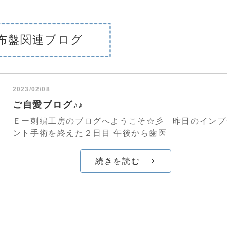
布盤関連ブログ
2023/02/08
ご自愛ブログ♪♪
Ｅー刺繍工房のブログへようこそ☆彡 昨日のインプ
ント手術を終えた２日目 午後から歯医
続きを読む