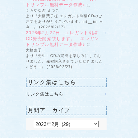
トサンプル無料データ作成♪
に
くろやなぎ えつこ
より『大橋葉子様 エレガント刺繍CDのご
注文をありがとうございます。m(__)m 只
今...』 (2026/02/27)
2026年2月27日 エレガント刺繍
CD発売開始致します。 エレガン
トサンプル無料データ作成♪
に
大橋葉子
より『先生！CDの完成を楽しみにしてお
りました。先程購入させていただきました
♪ どう...』 (2026/02/27)
リンク集はこちら
リンク集はこちら
月間アーカイブ