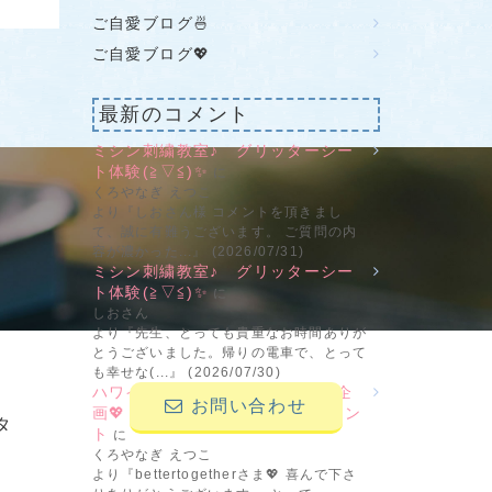
ご自愛ブログ🍜
ご自愛ブログ💖
最新のコメント
ミシン刺繍教室♪ グリッターシー
ト体験(≧▽≦)✨
に
せ
くろやなぎ えつこ
より『しおさん様 コメントを頂きまし
て、誠に有難うございます。 ご質問の内
容が濃かった...』 (2026/07/31)
ミシン刺繍教室♪ グリッターシー
ト体験(≧▽≦)✨
に
しおさん
より『先生、とっても貴重なお時間ありが
とうございました。帰りの電車で、とって
も幸せな(...』 (2026/07/30)
ハワイ＆ブライダルの新刺繍CD企
お問い合わせ
画💖 その2 ビーンステッチフォン
タ
ト
に
くろやなぎ えつこ
より『bettertogetherさま💖 喜んで下さ