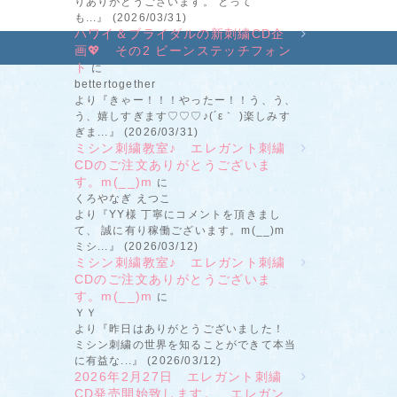
りありがとうございます。 とって
も...』 (2026/03/31)
ハワイ＆ブライダルの新刺繍CD企
画💖 その2 ビーンステッチフォン
ト
に
bettertogether
より『きゃー！！！やったー！！う、う、
う、嬉しすぎます♡♡♡♪(´ε｀ )楽しみす
ぎま...』 (2026/03/31)
ミシン刺繍教室♪ エレガント刺繍
CDのご注文ありがとうございま
す。m(__)m
に
くろやなぎ えつこ
より『YY様 丁寧にコメントを頂きまし
て、 誠に有り稼働ございます。m(__)m
ミシ...』 (2026/03/12)
ミシン刺繍教室♪ エレガント刺繍
CDのご注文ありがとうございま
す。m(__)m
に
ＹＹ
より『昨日はありがとうございました！
ミシン刺繍の世界を知ることができて本当
に有益な...』 (2026/03/12)
2026年2月27日 エレガント刺繍
CD発売開始致します。 エレガン