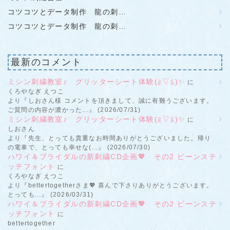
コツコツとデータ制作 龍の刺…
コツコツとデータ制作 龍の刺…
最新のコメント
ミシン刺繍教室♪ グリッターシート体験(≧▽≦)✨
に
くろやなぎ えつこ
より『しおさん様 コメントを頂きまして、誠に有難うございます。
ご質問の内容が濃かった...』 (2026/07/31)
ミシン刺繍教室♪ グリッターシート体験(≧▽≦)✨
に
しおさん
より『先生、とっても貴重なお時間ありがとうございました。帰り
の電車で、とっても幸せな(...』 (2026/07/30)
ハワイ＆ブライダルの新刺繍CD企画💖 その2 ビーンステ
ッチフォント
に
くろやなぎ えつこ
より『bettertogetherさま💖 喜んで下さりありがとうございます。
とっても...』 (2026/03/31)
ハワイ＆ブライダルの新刺繍CD企画💖 その2 ビーンステ
ッチフォント
に
bettertogether