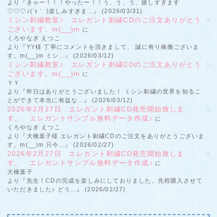
より『きゃー！！！やったー！！う、う、う、嬉しすぎます
♡♡♡♪(´ε｀ )楽しみすぎま...』 (2026/03/31)
ミシン刺繍教室♪ エレガント刺繍CDのご注文ありがとう
ございます。m(__)m
に
くろやなぎ えつこ
より『YY様 丁寧にコメントを頂きまして、 誠に有り稼働ございま
す。m(__)m ミシ...』 (2026/03/12)
ミシン刺繍教室♪ エレガント刺繍CDのご注文ありがとう
ございます。m(__)m
に
ＹＹ
より『昨日はありがとうございました！ ミシン刺繍の世界を知るこ
とができて本当に有益な...』 (2026/03/12)
2026年2月27日 エレガント刺繍CD発売開始致しま
す。 エレガントサンプル無料データ作成♪
に
くろやなぎ えつこ
より『大橋葉子様 エレガント刺繍CDのご注文をありがとうございま
す。m(__)m 只今...』 (2026/02/27)
2026年2月27日 エレガント刺繍CD発売開始致しま
す。 エレガントサンプル無料データ作成♪
に
大橋葉子
より『先生！CDの完成を楽しみにしておりました。先程購入させて
いただきました♪ どう...』 (2026/02/27)