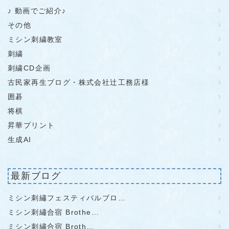
♪ 動画でご紹介♪
その他
ミシン刺繍教室
刺繍
刺繍CD企画
古民家再生ブログ・株式会社辻工務店様
囲碁
将棋
昇華プリント
生成AI
最新ブログ
ミシン刺繡フェスティバルブロ…
ミシン刺繡合宿 Brothe…
ミシン刺繡合宿 Broth…