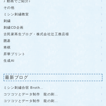
♪ 動画でご紹介♪
その他
ミシン刺繍教室
刺繍
刺繍CD企画
古民家再生ブログ・株式会社辻工務店様
囲碁
将棋
昇華プリント
生成AI
最新ブログ
ミシン刺繡合宿 Broth…
コツコツとデータ制作 龍の刺…
コツコツとデータ制作 龍の刺…