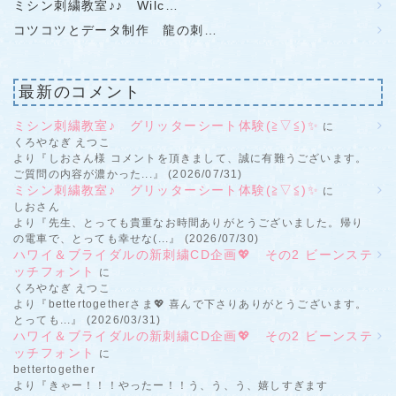
ミシン刺繍教室♪♪ Wilc…
コツコツとデータ制作 龍の刺…
最新のコメント
ミシン刺繍教室♪ グリッターシート体験(≧▽≦)✨
に
くろやなぎ えつこ
より『しおさん様 コメントを頂きまして、誠に有難うございます。
ご質問の内容が濃かった...』 (2026/07/31)
ミシン刺繍教室♪ グリッターシート体験(≧▽≦)✨
に
しおさん
より『先生、とっても貴重なお時間ありがとうございました。帰り
の電車で、とっても幸せな(...』 (2026/07/30)
ハワイ＆ブライダルの新刺繍CD企画💖 その2 ビーンステ
ッチフォント
に
くろやなぎ えつこ
より『bettertogetherさま💖 喜んで下さりありがとうございます。
とっても...』 (2026/03/31)
ハワイ＆ブライダルの新刺繍CD企画💖 その2 ビーンステ
ッチフォント
に
bettertogether
より『きゃー！！！やったー！！う、う、う、嬉しすぎます