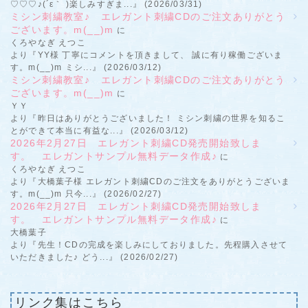
♡♡♡♪(´ε｀ )楽しみすぎま...』 (2026/03/31)
ミシン刺繍教室♪ エレガント刺繍CDのご注文ありがとう
ございます。m(__)m
に
くろやなぎ えつこ
より『YY様 丁寧にコメントを頂きまして、 誠に有り稼働ございま
す。m(__)m ミシ...』 (2026/03/12)
ミシン刺繍教室♪ エレガント刺繍CDのご注文ありがとう
ございます。m(__)m
に
ＹＹ
より『昨日はありがとうございました！ ミシン刺繍の世界を知るこ
とができて本当に有益な...』 (2026/03/12)
2026年2月27日 エレガント刺繍CD発売開始致しま
す。 エレガントサンプル無料データ作成♪
に
くろやなぎ えつこ
より『大橋葉子様 エレガント刺繍CDのご注文をありがとうございま
す。m(__)m 只今...』 (2026/02/27)
2026年2月27日 エレガント刺繍CD発売開始致しま
す。 エレガントサンプル無料データ作成♪
に
大橋葉子
より『先生！CDの完成を楽しみにしておりました。先程購入させて
いただきました♪ どう...』 (2026/02/27)
リンク集はこちら