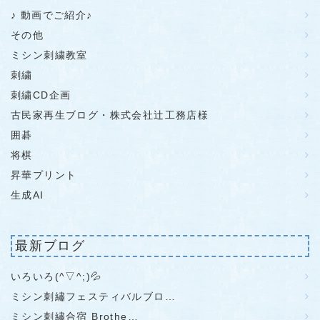
♪ 動画でご紹介♪
その他
ミシン刺繍教室
刺繍
刺繍CD企画
古民家再生ブログ・株式会社辻工務店様
囲碁
将棋
昇華プリント
生成AI
最新ブログ
いろいろ(^▽^;)💦
ミシン刺繡フェスティバルブロ…
ミシン刺繡合宿 Brothe…