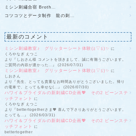
ミシン刺繡合宿 Broth…
コツコツとデータ制作 龍の刺…
最新のコメント
ミシン刺繍教室♪ グリッターシート体験(≧▽≦)✨
に
くろやなぎ えつこ
より『しおさん様 コメントを頂きまして、誠に有難うございます。
ご質問の内容が濃かった...』 (2026/07/31)
ミシン刺繍教室♪ グリッターシート体験(≧▽≦)✨
に
しおさん
より『先生、とっても貴重なお時間ありがとうございました。帰り
の電車で、とっても幸せな(...』 (2026/07/30)
ハワイ＆ブライダルの新刺繍CD企画💖 その2 ビーンステ
ッチフォント
に
くろやなぎ えつこ
より『bettertogetherさま💖 喜んで下さりありがとうございます。
とっても...』 (2026/03/31)
ハワイ＆ブライダルの新刺繍CD企画💖 その2 ビーンステ
ッチフォント
に
bettertogether