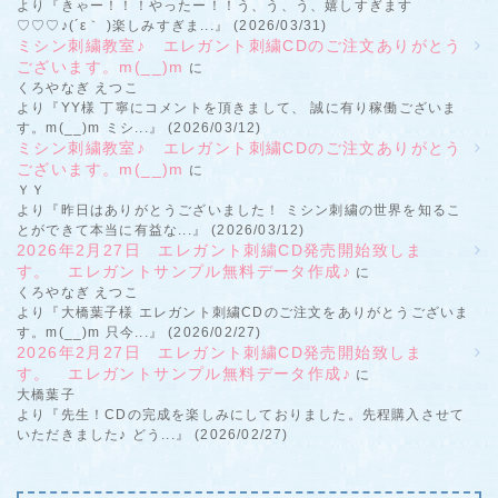
より『きゃー！！！やったー！！う、う、う、嬉しすぎます
♡♡♡♪(´ε｀ )楽しみすぎま...』 (2026/03/31)
ミシン刺繍教室♪ エレガント刺繍CDのご注文ありがとう
ございます。m(__)m
に
くろやなぎ えつこ
より『YY様 丁寧にコメントを頂きまして、 誠に有り稼働ございま
す。m(__)m ミシ...』 (2026/03/12)
ミシン刺繍教室♪ エレガント刺繍CDのご注文ありがとう
ございます。m(__)m
に
ＹＹ
より『昨日はありがとうございました！ ミシン刺繍の世界を知るこ
とができて本当に有益な...』 (2026/03/12)
2026年2月27日 エレガント刺繍CD発売開始致しま
す。 エレガントサンプル無料データ作成♪
に
くろやなぎ えつこ
より『大橋葉子様 エレガント刺繍CDのご注文をありがとうございま
す。m(__)m 只今...』 (2026/02/27)
2026年2月27日 エレガント刺繍CD発売開始致しま
す。 エレガントサンプル無料データ作成♪
に
大橋葉子
より『先生！CDの完成を楽しみにしておりました。先程購入させて
いただきました♪ どう...』 (2026/02/27)