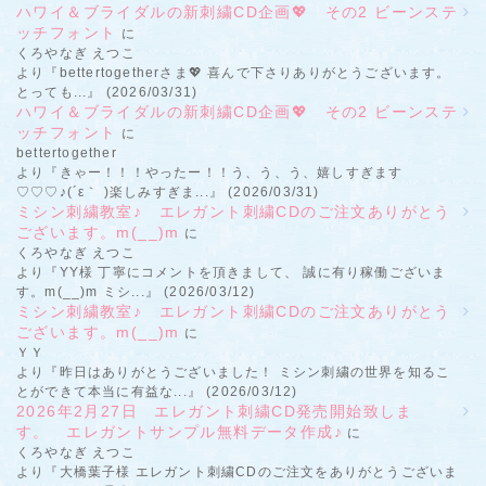
ハワイ＆ブライダルの新刺繍CD企画💖 その2 ビーンステ
ッチフォント
に
くろやなぎ えつこ
より『bettertogetherさま💖 喜んで下さりありがとうございます。
とっても...』 (2026/03/31)
ハワイ＆ブライダルの新刺繍CD企画💖 その2 ビーンステ
ッチフォント
に
bettertogether
より『きゃー！！！やったー！！う、う、う、嬉しすぎます
♡♡♡♪(´ε｀ )楽しみすぎま...』 (2026/03/31)
ミシン刺繍教室♪ エレガント刺繍CDのご注文ありがとう
ございます。m(__)m
に
くろやなぎ えつこ
より『YY様 丁寧にコメントを頂きまして、 誠に有り稼働ございま
す。m(__)m ミシ...』 (2026/03/12)
ミシン刺繍教室♪ エレガント刺繍CDのご注文ありがとう
ございます。m(__)m
に
ＹＹ
より『昨日はありがとうございました！ ミシン刺繍の世界を知るこ
とができて本当に有益な...』 (2026/03/12)
2026年2月27日 エレガント刺繍CD発売開始致しま
す。 エレガントサンプル無料データ作成♪
に
くろやなぎ えつこ
より『大橋葉子様 エレガント刺繍CDのご注文をありがとうございま