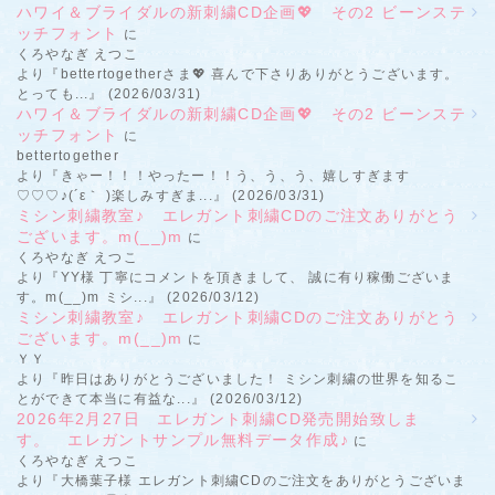
ハワイ＆ブライダルの新刺繍CD企画💖 その2 ビーンステ
ッチフォント
に
くろやなぎ えつこ
より『bettertogetherさま💖 喜んで下さりありがとうございます。
とっても...』 (2026/03/31)
ハワイ＆ブライダルの新刺繍CD企画💖 その2 ビーンステ
ッチフォント
に
bettertogether
より『きゃー！！！やったー！！う、う、う、嬉しすぎます
♡♡♡♪(´ε｀ )楽しみすぎま...』 (2026/03/31)
ミシン刺繍教室♪ エレガント刺繍CDのご注文ありがとう
ございます。m(__)m
に
くろやなぎ えつこ
より『YY様 丁寧にコメントを頂きまして、 誠に有り稼働ございま
す。m(__)m ミシ...』 (2026/03/12)
ミシン刺繍教室♪ エレガント刺繍CDのご注文ありがとう
ございます。m(__)m
に
ＹＹ
より『昨日はありがとうございました！ ミシン刺繍の世界を知るこ
とができて本当に有益な...』 (2026/03/12)
2026年2月27日 エレガント刺繍CD発売開始致しま
す。 エレガントサンプル無料データ作成♪
に
くろやなぎ えつこ
より『大橋葉子様 エレガント刺繍CDのご注文をありがとうございま