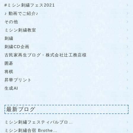
#ミシン刺繍フェス2021
♪ 動画でご紹介♪
その他
ミシン刺繍教室
刺繍
刺繍CD企画
古民家再生ブログ・株式会社辻工務店様
囲碁
将棋
昇華プリント
生成AI
最新ブログ
ミシン刺繡フェスティバルブロ…
ミシン刺繡合宿 Brothe…