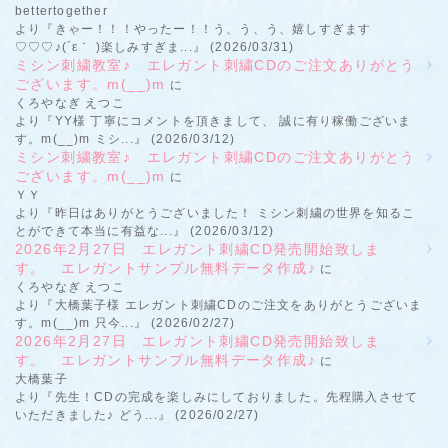
bettertogether
より『きゃー！！！やったー！！う、う、う、嬉しすぎます
♡♡♡♪(´ε｀ )楽しみすぎま...』 (2026/03/31)
ミシン刺繍教室♪ エレガント刺繍CDのご注文ありがとう
ございます。m(__)m
に
くろやなぎ えつこ
より『YY様 丁寧にコメントを頂きまして、 誠に有り稼働ございま
す。m(__)m ミシ...』 (2026/03/12)
ミシン刺繍教室♪ エレガント刺繍CDのご注文ありがとう
ございます。m(__)m
に
ＹＹ
より『昨日はありがとうございました！ ミシン刺繍の世界を知るこ
とができて本当に有益な...』 (2026/03/12)
2026年2月27日 エレガント刺繍CD発売開始致しま
す。 エレガントサンプル無料データ作成♪
に
くろやなぎ えつこ
より『大橋葉子様 エレガント刺繍CDのご注文をありがとうございま
す。m(__)m 只今...』 (2026/02/27)
2026年2月27日 エレガント刺繍CD発売開始致しま
す。 エレガントサンプル無料データ作成♪
に
大橋葉子
より『先生！CDの完成を楽しみにしておりました。先程購入させて
いただきました♪ どう...』 (2026/02/27)