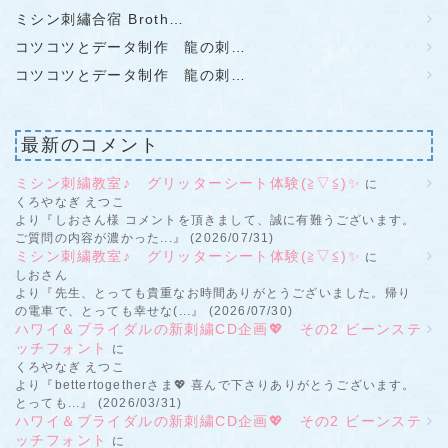
ミシン刺繡合宿 Broth…
コツコツとデータ制作 龍の刺…
コツコツとデータ制作 龍の刺…
最新のコメント
ミシン刺繍教室♪ グリッターシート体験(≧▽≦)✨
に
くろやなぎ えつこ
より『しおさん様 コメントを頂きまして、誠に有難うございます。
ご質問の内容が濃かった...』 (2026/07/31)
ミシン刺繍教室♪ グリッターシート体験(≧▽≦)✨
に
しおさん
より『先生、とっても貴重なお時間ありがとうございました。帰り
の電車で、とっても幸せな(...』 (2026/07/30)
ハワイ＆ブライダルの新刺繍CD企画💖 その2 ビーンステ
ッチフォント
に
くろやなぎ えつこ
より『bettertogetherさま💖 喜んで下さりありがとうございます。
とっても...』 (2026/03/31)
ハワイ＆ブライダルの新刺繍CD企画💖 その2 ビーンステ
ッチフォント
に