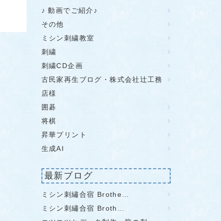
♪ 動画でご紹介♪
その他
ミシン刺繍教室
刺繍
刺繍CD企画
古民家再生ブログ・株式会社辻工務
店様
囲碁
将棋
昇華プリント
生成AI
最新ブログ
ミシン刺繡合宿 Brothe…
ミシン刺繡合宿 Broth…