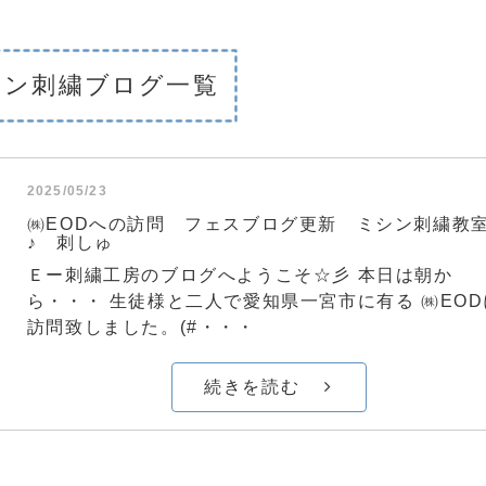
シン刺繍ブログ一覧
2025/05/23
㈱EODへの訪問 フェスブログ更新 ミシン刺繍教
♪ 刺しゅ
Ｅー刺繍工房のブログへようこそ☆彡 本日は朝か
ら・・・ 生徒様と二人で愛知県一宮市に有る ㈱EOD
訪問致しました。(#・・・
続きを読む