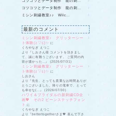
コツコツとデータ制作 龍の刺…
コツコツとデータ制作 龍の刺…
ミシン刺繍教室♪♪ Wilc…
最新のコメント
ミシン刺繍教室♪ グリッターシー
ト体験(≧▽≦)✨
に
くろやなぎ えつこ
より『しおさん様 コメントを頂きまし
て、誠に有難うございます。 ご質問の内
容が濃かった...』 (2026/07/31)
ミシン刺繍教室♪ グリッターシー
ト体験(≧▽≦)✨
に
しおさん
より『先生、とっても貴重なお時間ありが
とうございました。帰りの電車で、とって
も幸せな(...』 (2026/07/30)
ハワイ＆ブライダルの新刺繍CD企
画💖 その2 ビーンステッチフォン
ト
に
くろやなぎ えつこ
より『bettertogetherさま💖 喜んで下さ