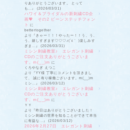
りありがとうございます。 とって
も...』 (2026/03/31)
ハワイ＆ブライダルの新刺繍CD企
画💖 その2 ビーンステッチフォン
ト
に
bettertogether
より『きゃー！！！やったー！！う、う、
う、嬉しすぎます♡♡♡♪(´ε｀ )楽しみす
ぎま...』 (2026/03/31)
ミシン刺繍教室♪ エレガント刺繍
CDのご注文ありがとうございま
す。m(__)m
に
くろやなぎ えつこ
より『YY様 丁寧にコメントを頂きまし
て、 誠に有り稼働ございます。m(__)m
ミシ...』 (2026/03/12)
ミシン刺繍教室♪ エレガント刺繍
CDのご注文ありがとうございま
す。m(__)m
に
ＹＹ
より『昨日はありがとうございました！
ミシン刺繍の世界を知ることができて本当
に有益な...』 (2026/03/12)
2026年2月27日 エレガント刺繍