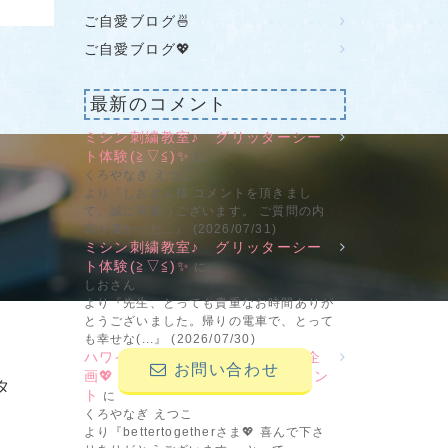
ご自愛ブログ🍜
ご自愛ブログ💖
最新のコメント
ミシン刺繍教室♪ グリッターシー
ト体験(≧▽≦)✨
に
せ
くろやなぎ えつこ
より『しおさん様 コメントを頂きまし
て、誠に有難うございます。 ご質問の内
容が濃かった...』 (2026/07/31)
ミシン刺繍教室♪ グリッターシー
ト体験(≧▽≦)✨
に
しおさん
より『先生、とっても貴重なお時間ありが
とうございました。帰りの電車で、とって
も幸せな(...』 (2026/07/30)
ハワイ＆ブライダルの新刺繍CD企
お問い合わせ
画💖 その2 ビーンステッチフォン
タ
ト
に
くろやなぎ えつこ
より『bettertogetherさま💖 喜んで下さ