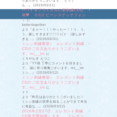
りありがとうございます。 とって
も...』 (2026/03/31)
ハワイ＆ブライダルの新刺繍CD企
画💖 その2 ビーンステッチフォン
ト
に
bettertogether
より『きゃー！！！やったー！！う、う、
う、嬉しすぎます♡♡♡♪(´ε｀ )楽しみす
ぎま...』 (2026/03/31)
ミシン刺繍教室♪ エレガント刺繍
CDのご注文ありがとうございま
す。m(__)m
に
くろやなぎ えつこ
より『YY様 丁寧にコメントを頂きまし
て、 誠に有り稼働ございます。m(__)m
ミシ...』 (2026/03/12)
ミシン刺繍教室♪ エレガント刺繍
CDのご注文ありがとうございま
す。m(__)m
に
ＹＹ
より『昨日はありがとうございました！
ミシン刺繍の世界を知ることができて本当
に有益な...』 (2026/03/12)
2026年2月27日 エレガント刺繍
CD発売開始致します。 エレガン