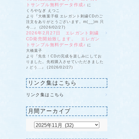
トサンプル無料データ作成♪
に
くろやなぎ えつこ
より『大橋葉子様 エレガント刺繍CDのご
注文をありがとうございます。m(__)m 只
今...』 (2026/02/27)
2026年2月27日 エレガント刺繍
CD発売開始致します。 エレガン
トサンプル無料データ作成♪
に
大橋葉子
より『先生！CDの完成を楽しみにしてお
りました。先程購入させていただきました
♪ どう...』 (2026/02/27)
リンク集はこちら
リンク集はこちら
月間アーカイブ