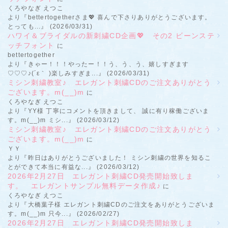
くろやなぎ えつこ
より『bettertogetherさま💖 喜んで下さりありがとうございます。
とっても...』 (2026/03/31)
ハワイ＆ブライダルの新刺繍CD企画💖 その2 ビーンステ
ッチフォント
に
bettertogether
より『きゃー！！！やったー！！う、う、う、嬉しすぎます
♡♡♡♪(´ε｀ )楽しみすぎま...』 (2026/03/31)
ミシン刺繍教室♪ エレガント刺繍CDのご注文ありがとう
ございます。m(__)m
に
くろやなぎ えつこ
より『YY様 丁寧にコメントを頂きまして、 誠に有り稼働ございま
す。m(__)m ミシ...』 (2026/03/12)
ミシン刺繍教室♪ エレガント刺繍CDのご注文ありがとう
ございます。m(__)m
に
ＹＹ
より『昨日はありがとうございました！ ミシン刺繍の世界を知るこ
とができて本当に有益な...』 (2026/03/12)
2026年2月27日 エレガント刺繍CD発売開始致しま
す。 エレガントサンプル無料データ作成♪
に
くろやなぎ えつこ
より『大橋葉子様 エレガント刺繍CDのご注文をありがとうございま
す。m(__)m 只今...』 (2026/02/27)
2026年2月27日 エレガント刺繍CD発売開始致しま