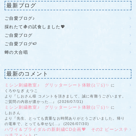
最新ブログ
ご自愛ブログ♪
採れたて🍇の試食しました💖
ご自愛ブログ
ご自愛ブログ🍉
蝉の大合唱
最新のコメント
ミシン刺繍教室♪ グリッターシート体験(≧▽≦)✨
に
くろやなぎ えつこ
より『しおさん様 コメントを頂きまして、誠に有難うございます。
ご質問の内容が濃かった...』 (2026/07/31)
ミシン刺繍教室♪ グリッターシート体験(≧▽≦)✨
に
しおさん
より『先生、とっても貴重なお時間ありがとうございました。帰り
の電車で、とっても幸せな(...』 (2026/07/30)
ハワイ＆ブライダルの新刺繍CD企画💖 その2 ビーンステ
ッチフォント
に