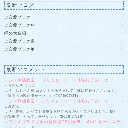
最新ブログ
ご自愛ブログ
ご自愛ブログ🍉
蝉の大合唱
ご自愛ブログ🍜
ご自愛ブログ💖
最新のコメント
ミシン刺繍教室♪ グリッターシート体験(≧▽≦)✨
に
くろやなぎ えつこ
より『しおさん様 コメントを頂きまして、誠に有難うございます。
ご質問の内容が濃かった...』 (2026/07/31)
ミシン刺繍教室♪ グリッターシート体験(≧▽≦)✨
に
しおさん
より『先生、とっても貴重なお時間ありがとうございました。帰り
の電車で、とっても幸せな(...』 (2026/07/30)
ハワイ＆ブライダルの新刺繍CD企画💖 その2 ビーンステ
ッチフォント
に