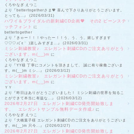
くろやなぎ えつこ
より『bettertogetherさま💖 喜んで下さりありがとうございます。
とっても...』 (2026/03/31)
ハワイ＆ブライダルの新刺繍CD企画💖 その2 ビーンステ
ッチフォント
に
bettertogether
より『きゃー！！！やったー！！う、う、う、嬉しすぎます
♡♡♡♪(´ε｀ )楽しみすぎま...』 (2026/03/31)
ミシン刺繍教室♪ エレガント刺繍CDのご注文ありがとう
ございます。m(__)m
に
くろやなぎ えつこ
より『YY様 丁寧にコメントを頂きまして、 誠に有り稼働ございま
す。m(__)m ミシ...』 (2026/03/12)
ミシン刺繍教室♪ エレガント刺繍CDのご注文ありがとう
ございます。m(__)m
に
ＹＹ
より『昨日はありがとうございました！ ミシン刺繍の世界を知るこ
とができて本当に有益な...』 (2026/03/12)
2026年2月27日 エレガント刺繍CD発売開始致しま
す。 エレガントサンプル無料データ作成♪
に
くろやなぎ えつこ
より『大橋葉子様 エレガント刺繍CDのご注文をありがとうございま
す。m(__)m 只今...』 (2026/02/27)
2026年2月27日 エレガント刺繍CD発売開始致しま