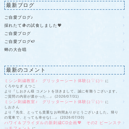
最新ブログ
ご自愛ブログ♪
採れたて🍇の試食しました💖
ご自愛ブログ
ご自愛ブログ🍉
蝉の大合唱
最新のコメント
ミシン刺繍教室♪ グリッターシート体験(≧▽≦)✨
に
くろやなぎ えつこ
より『しおさん様 コメントを頂きまして、誠に有難うございます。
ご質問の内容が濃かった...』 (2026/07/31)
ミシン刺繍教室♪ グリッターシート体験(≧▽≦)✨
に
しおさん
より『先生、とっても貴重なお時間ありがとうございました。帰り
の電車で、とっても幸せな(...』 (2026/07/30)
ハワイ＆ブライダルの新刺繍CD企画💖 その2 ビーンステ
ッチフォント
に