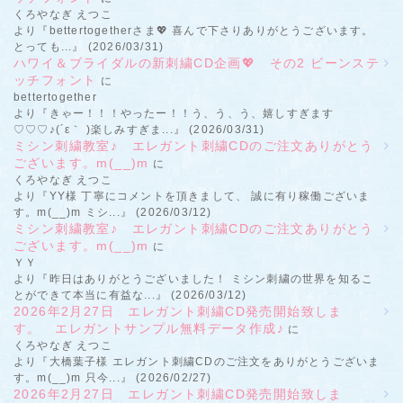
くろやなぎ えつこ
より『bettertogetherさま💖 喜んで下さりありがとうございます。
とっても...』 (2026/03/31)
ハワイ＆ブライダルの新刺繍CD企画💖 その2 ビーンステ
ッチフォント
に
bettertogether
より『きゃー！！！やったー！！う、う、う、嬉しすぎます
♡♡♡♪(´ε｀ )楽しみすぎま...』 (2026/03/31)
ミシン刺繍教室♪ エレガント刺繍CDのご注文ありがとう
ございます。m(__)m
に
くろやなぎ えつこ
より『YY様 丁寧にコメントを頂きまして、 誠に有り稼働ございま
す。m(__)m ミシ...』 (2026/03/12)
ミシン刺繍教室♪ エレガント刺繍CDのご注文ありがとう
ございます。m(__)m
に
ＹＹ
より『昨日はありがとうございました！ ミシン刺繍の世界を知るこ
とができて本当に有益な...』 (2026/03/12)
2026年2月27日 エレガント刺繍CD発売開始致しま
す。 エレガントサンプル無料データ作成♪
に
くろやなぎ えつこ
より『大橋葉子様 エレガント刺繍CDのご注文をありがとうございま
す。m(__)m 只今...』 (2026/02/27)
2026年2月27日 エレガント刺繍CD発売開始致しま