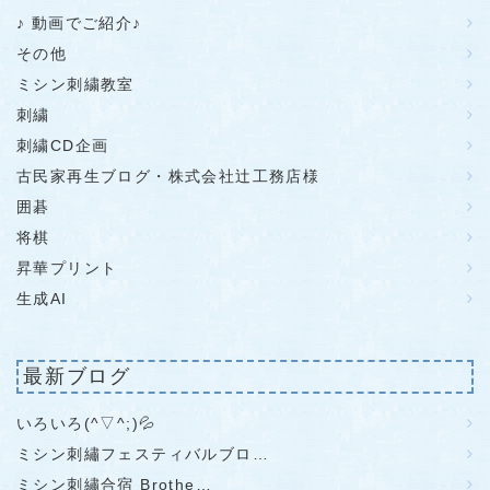
♪ 動画でご紹介♪
その他
ミシン刺繍教室
刺繍
刺繍CD企画
古民家再生ブログ・株式会社辻工務店様
囲碁
将棋
昇華プリント
生成AI
最新ブログ
いろいろ(^▽^;)💦
ミシン刺繡フェスティバルブロ…
ミシン刺繡合宿 Brothe…