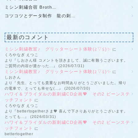
ミシン刺繡合宿 Broth…
コツコツとデータ制作 龍の刺…
最新のコメント
ミシン刺繍教室♪ グリッターシート体験(≧▽≦)✨
に
くろやなぎ えつこ
より『しおさん様 コメントを頂きまして、誠に有難うございます。
ご質問の内容が濃かった...』 (2026/07/31)
ミシン刺繍教室♪ グリッターシート体験(≧▽≦)✨
に
しおさん
より『先生、とっても貴重なお時間ありがとうございました。帰り
の電車で、とっても幸せな(...』 (2026/07/30)
ハワイ＆ブライダルの新刺繍CD企画💖 その2 ビーンステ
ッチフォント
に
くろやなぎ えつこ
より『bettertogetherさま💖 喜んで下さりありがとうございます。
とっても...』 (2026/03/31)
ハワイ＆ブライダルの新刺繍CD企画💖 その2 ビーンステ
ッチフォント
に
bettertogether