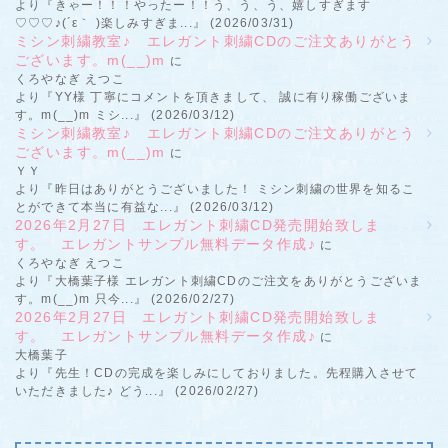
より『きゃー！！！やったー！！う、う、う、嬉しすぎます
♡♡♡♪(´ε｀ )楽しみすぎま...』 (2026/03/31)
ミシン刺繍教室♪ エレガント刺繍CDのご注文ありがとう
ございます。m(__)m
に
くろやなぎ えつこ
より『YY様 丁寧にコメントを頂きまして、 誠に有り稼働ございま
す。m(__)m ミシ...』 (2026/03/12)
ミシン刺繍教室♪ エレガント刺繍CDのご注文ありがとう
ございます。m(__)m
に
ＹＹ
より『昨日はありがとうございました！ ミシン刺繍の世界を知るこ
とができて本当に有益な...』 (2026/03/12)
2026年2月27日 エレガント刺繍CD発売開始致しま
す。 エレガントサンプル無料データ作成♪
に
くろやなぎ えつこ
より『大橋葉子様 エレガント刺繍CDのご注文をありがとうございま
す。m(__)m 只今...』 (2026/02/27)
2026年2月27日 エレガント刺繍CD発売開始致しま
す。 エレガントサンプル無料データ作成♪
に
大橋葉子
より『先生！CDの完成を楽しみにしておりました。先程購入させて
いただきました♪ どう...』 (2026/02/27)