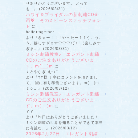
りありがとうございます。 とって
も...』 (2026/03/31)
ハワイ＆ブライダルの新刺繍CD企
画💖 その2 ビーンステッチフォン
ト
に
bettertogether
より『きゃー！！！やったー！！う、う、
う、嬉しすぎます♡♡♡♪(´ε｀ )楽しみす
ぎま...』 (2026/03/31)
ミシン刺繍教室♪ エレガント刺繍
CDのご注文ありがとうございま
す。m(__)m
に
くろやなぎ えつこ
より『YY様 丁寧にコメントを頂きまし
て、 誠に有り稼働ございます。m(__)m
ミシ...』 (2026/03/12)
ミシン刺繍教室♪ エレガント刺繍
CDのご注文ありがとうございま
す。m(__)m
に
ＹＹ
より『昨日はありがとうございました！
ミシン刺繍の世界を知ることができて本当
に有益な...』 (2026/03/12)
2026年2月27日 エレガント刺繍