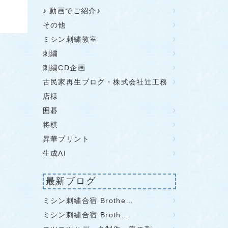
♪ 動画でご紹介♪
その他
ミシン刺繍教室
刺繍
刺繍CD企画
古民家再生ブログ・株式会社辻工務
店様
囲碁
将棋
昇華プリント
生成AI
最新ブログ
ミシン刺繡合宿 Brothe…
ミシン刺繡合宿 Broth…