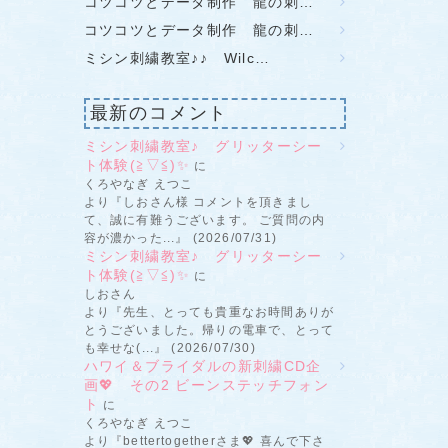
コツコツとデータ制作 龍の刺…
コツコツとデータ制作 龍の刺…
ミシン刺繍教室♪♪ Wilc…
最新のコメント
ミシン刺繍教室♪ グリッターシー
ト体験(≧▽≦)✨
に
くろやなぎ えつこ
より『しおさん様 コメントを頂きまし
て、誠に有難うございます。 ご質問の内
容が濃かった...』 (2026/07/31)
ミシン刺繍教室♪ グリッターシー
ト体験(≧▽≦)✨
に
しおさん
より『先生、とっても貴重なお時間ありが
とうございました。帰りの電車で、とって
も幸せな(...』 (2026/07/30)
ハワイ＆ブライダルの新刺繍CD企
画💖 その2 ビーンステッチフォン
ト
に
くろやなぎ えつこ
より『bettertogetherさま💖 喜んで下さ