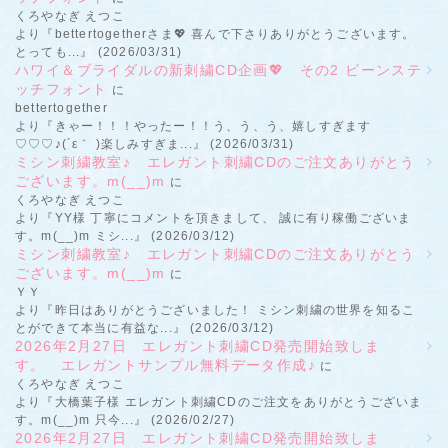
くろやなぎ えつこ
より『bettertogetherさま💖 喜んで下さりありがとうございます。
とっても...』 (2026/03/31)
ハワイ＆ブライダルの新刺繍CD企画💖 その2 ビーンステ
ッチフォント
に
bettertogether
より『きゃー！！！やったー！！う、う、う、嬉しすぎます
♡♡♡♪(´ε｀ )楽しみすぎま...』 (2026/03/31)
ミシン刺繍教室♪ エレガント刺繍CDのご注文ありがとう
ございます。m(__)m
に
くろやなぎ えつこ
より『YY様 丁寧にコメントを頂きまして、 誠に有り稼働ございま
す。m(__)m ミシ...』 (2026/03/12)
ミシン刺繍教室♪ エレガント刺繍CDのご注文ありがとう
ございます。m(__)m
に
ＹＹ
より『昨日はありがとうございました！ ミシン刺繍の世界を知るこ
とができて本当に有益な...』 (2026/03/12)
2026年2月27日 エレガント刺繍CD発売開始致しま
す。 エレガントサンプル無料データ作成♪
に
くろやなぎ えつこ
より『大橋葉子様 エレガント刺繍CDのご注文をありがとうございま
す。m(__)m 只今...』 (2026/02/27)
2026年2月27日 エレガント刺繍CD発売開始致しま