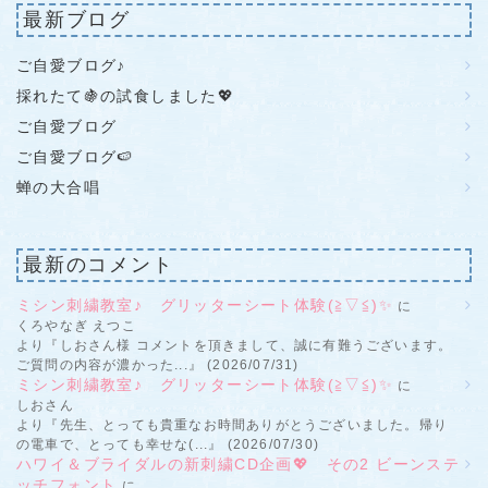
最新ブログ
ご自愛ブログ♪
採れたて🍇の試食しました💖
ご自愛ブログ
ご自愛ブログ🍉
蝉の大合唱
最新のコメント
ミシン刺繍教室♪ グリッターシート体験(≧▽≦)✨
に
くろやなぎ えつこ
より『しおさん様 コメントを頂きまして、誠に有難うございます。
ご質問の内容が濃かった...』 (2026/07/31)
ミシン刺繍教室♪ グリッターシート体験(≧▽≦)✨
に
しおさん
より『先生、とっても貴重なお時間ありがとうございました。帰り
の電車で、とっても幸せな(...』 (2026/07/30)
ハワイ＆ブライダルの新刺繍CD企画💖 その2 ビーンステ
ッチフォント
に