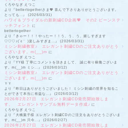
くろやなぎ えつこ
より『bettertogetherさま💖 喜んで下さりありがとうございます。
とっても...』 (2026/03/31)
ハワイ＆ブライダルの新刺繍CD企画💖 その2 ビーンステ
ッチフォント
に
bettertogether
より『きゃー！！！やったー！！う、う、う、嬉しすぎます
♡♡♡♪(´ε｀ )楽しみすぎま...』 (2026/03/31)
ミシン刺繍教室♪ エレガント刺繍CDのご注文ありがとう
ございます。m(__)m
に
くろやなぎ えつこ
より『YY様 丁寧にコメントを頂きまして、 誠に有り稼働ございま
す。m(__)m ミシ...』 (2026/03/12)
ミシン刺繍教室♪ エレガント刺繍CDのご注文ありがとう
ございます。m(__)m
に
ＹＹ
より『昨日はありがとうございました！ ミシン刺繍の世界を知るこ
とができて本当に有益な...』 (2026/03/12)
2026年2月27日 エレガント刺繍CD発売開始致しま
す。 エレガントサンプル無料データ作成♪
に
くろやなぎ えつこ
より『大橋葉子様 エレガント刺繍CDのご注文をありがとうございま
す。m(__)m 只今...』 (2026/02/27)
2026年2月27日 エレガント刺繍CD発売開始致しま