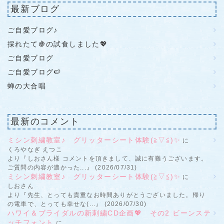
最新ブログ
ご自愛ブログ♪
採れたて🍇の試食しました💖
ご自愛ブログ
ご自愛ブログ🍉
蝉の大合唱
最新のコメント
ミシン刺繍教室♪ グリッターシート体験(≧▽≦)✨
に
くろやなぎ えつこ
より『しおさん様 コメントを頂きまして、誠に有難うございます。
ご質問の内容が濃かった...』 (2026/07/31)
ミシン刺繍教室♪ グリッターシート体験(≧▽≦)✨
に
しおさん
より『先生、とっても貴重なお時間ありがとうございました。帰り
の電車で、とっても幸せな(...』 (2026/07/30)
ハワイ＆ブライダルの新刺繍CD企画💖 その2 ビーンステ
ッチフォント
に