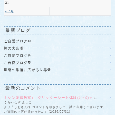
31
« 7月
最新ブログ
ご自愛ブログ🍉
蝉の大合唱
ご自愛ブログ🍜
ご自愛ブログ💖
世継の集落に広がる世界💖
最新のコメント
ミシン刺繍教室♪ グリッターシート体験(≧▽≦)✨
に
くろやなぎ えつこ
より『しおさん様 コメントを頂きまして、誠に有難うございます。
ご質問の内容が濃かった...』 (2026/07/31)