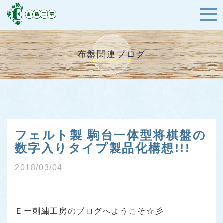
布盤関連ブログ
フェルト製 駒台一体型将棋盤の
数字入りタイプ製品化構想!!!
2018/03/04
Ｅー刺繍工房のブログへようこそ☆彡