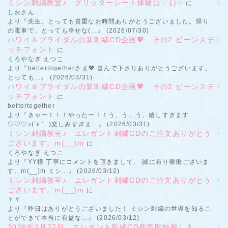
ミシン刺繍教室♪ グリッターシート体験(≧▽≦)✨
に
しおさん
より『先生、とっても貴重なお時間ありがとうございました。帰り
の電車で、とっても幸せな(...』 (2026/07/30)
ハワイ＆ブライダルの新刺繍CD企画💖 その2 ビーンステ
ッチフォント
に
くろやなぎ えつこ
より『bettertogetherさま💖 喜んで下さりありがとうございます。
とっても...』 (2026/03/31)
ハワイ＆ブライダルの新刺繍CD企画💖 その2 ビーンステ
ッチフォント
に
bettertogether
より『きゃー！！！やったー！！う、う、う、嬉しすぎます
♡♡♡♪(´ε｀ )楽しみすぎま...』 (2026/03/31)
ミシン刺繍教室♪ エレガント刺繍CDのご注文ありがとう
ございます。m(__)m
に
くろやなぎ えつこ
より『YY様 丁寧にコメントを頂きまして、 誠に有り稼働ございま
す。m(__)m ミシ...』 (2026/03/12)
ミシン刺繍教室♪ エレガント刺繍CDのご注文ありがとう
ございます。m(__)m
に
ＹＹ
より『昨日はありがとうございました！ ミシン刺繍の世界を知るこ
とができて本当に有益な...』 (2026/03/12)
2026年2月27日 エレガント刺繍CD発売開始致しま