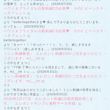
の電車で、とっても幸せな(...』 (2026/07/30)
ハワイ＆ブライダルの新刺繍CD企画💖 その2 ビーンステ
ッチフォント
に
くろやなぎ えつこ
より『bettertogetherさま💖 喜んで下さりありがとうございます。
とっても...』 (2026/03/31)
ハワイ＆ブライダルの新刺繍CD企画💖 その2 ビーンステ
ッチフォント
に
bettertogether
より『きゃー！！！やったー！！う、う、う、嬉しすぎます
♡♡♡♪(´ε｀ )楽しみすぎま...』 (2026/03/31)
ミシン刺繍教室♪ エレガント刺繍CDのご注文ありがとう
ございます。m(__)m
に
くろやなぎ えつこ
より『YY様 丁寧にコメントを頂きまして、 誠に有り稼働ございま
す。m(__)m ミシ...』 (2026/03/12)
ミシン刺繍教室♪ エレガント刺繍CDのご注文ありがとう
ございます。m(__)m
に
ＹＹ
より『昨日はありがとうございました！ ミシン刺繍の世界を知るこ
とができて本当に有益な...』 (2026/03/12)
2026年2月27日 エレガント刺繍CD発売開始致しま
す。 エレガントサンプル無料データ作成♪
に
くろやなぎ えつこ