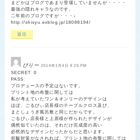
まどかはブログであまり登場していませんが・・・・
最強の隠れキャラなのです。
二年前のブログですが・・・↓
http://shisyu.exblog.jp/18088194/
返信
びりー
2014年1月4日 9:26 PM
SECRET: 0
PASS:
プロデュースの予定はないです。
プリント地の布盤に関しては
私が考えていたワン＆オンリーのデザインは
ほぼ、ごるびぃ店長様のテーブルクロス及び、
まとしょうぎ風呂敷と同じだからです。
ごるびぃ店長様と上原様が作られたデザインが
偶然似ていたのは、それだけ完成度の高い
必然的なデザインだったからだと思います。
折皺対策がなされれば、プリント地の布盤に関しては