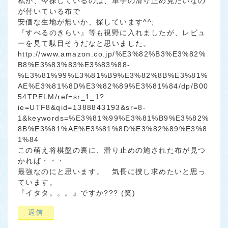
私が、今探しているのは、軍手の滑り止め見たいなの
が付いている布で
安価な生地が無いか、探しています^^;
『すべるのきらい』等も視野に入れましたが、レビュ
ーを見て駄目そうだなと思いました。
http://www.amazon.co.jp/%E3%82%B3%E3%82%
B8%E3%83%83%E3%83%88-
%E3%81%99%E3%81%B9%E3%82%8B%E3%81%
AE%E3%81%8D%E3%82%89%E3%81%84/dp/B00
54TPELM/ref=sr_1_1?
ie=UTF8&qid=1388843193&sr=8-
1&keywords=%E3%81%99%E3%81%B9%E3%82%
8B%E3%81%AE%E3%81%8D%E3%82%89%E3%8
1%84
この萌え将棋盤の裏に、滑り止めの施された布が見つ
かれば・・・
最強なのにと思います。 気長に捜し求めたいと思っ
ています。
『イタタ。。。』ですか??? (笑)
返信