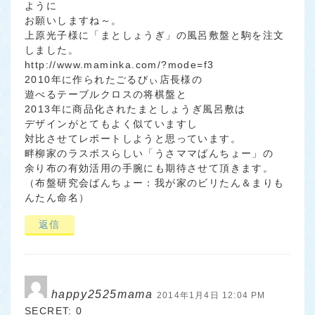
ように
お願いしますね～。
上原光子様に「まとしょうぎ」の風呂敷盤と駒を注文
しました。
http://www.maminka.com/?mode=f3
2010年に作られたごるびぃ店長様の
遊べるテーブルクロスの将棋盤と
2013年に商品化されたまとしょうぎ風呂敷は
デザインがとてもよく似ていますし
対比させてレポートしようと思っています。
畔柳家のラスボスらしい「うさママばんちょー」の
余り布の有効活用の手腕にも期待させて頂きます。
（布盤研究会ばんちょー：我が家のビリたん＆まりも
んたん命名）
返信
happy2525mama
2014年1月4日 12:04 PM
SECRET: 0