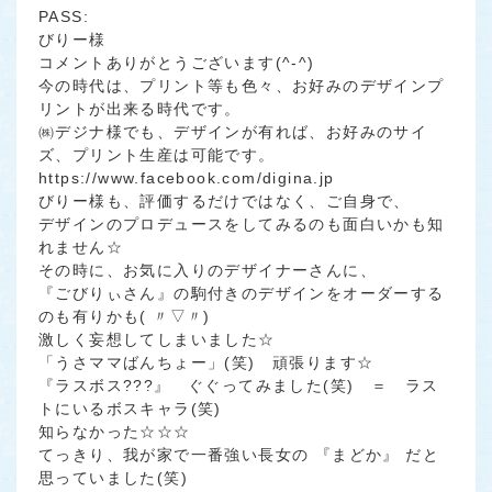
PASS:
びりー様
コメントありがとうございます(^-^)
今の時代は、プリント等も色々、お好みのデザインプ
リントが出来る時代です。
㈱デジナ様でも、デザインが有れば、お好みのサイ
ズ、プリント生産は可能です。
https://www.facebook.com/digina.jp
びりー様も、評価するだけではなく、ご自身で、
デザインのプロデュースをしてみるのも面白いかも知
れません☆
その時に、お気に入りのデザイナーさんに、
『ごびりぃさん』の駒付きのデザインをオーダーする
のも有りかも( 〃▽〃)
激しく妄想してしまいました☆
「うさママばんちょー」(笑) 頑張ります☆
『ラスボス???』 ぐぐってみました(笑) ＝ ラス
トにいるボスキャラ(笑)
知らなかった☆☆☆
てっきり、我が家で一番強い長女の 『まどか』 だと
思っていました(笑)