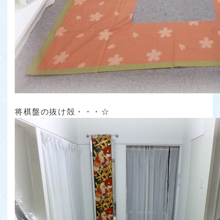
将棋盤の抜け殻・・・☆