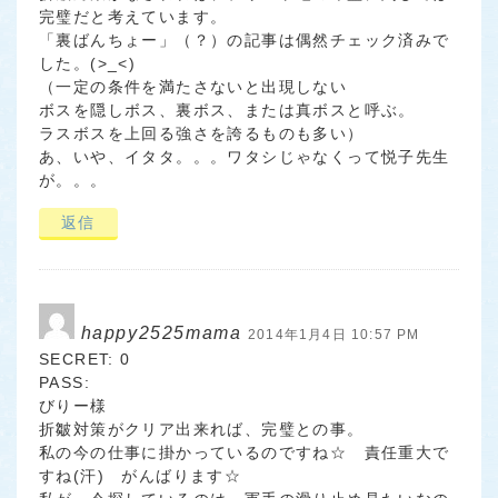
完璧だと考えています。
「裏ばんちょー」（？）の記事は偶然チェック済みで
した。(>_<)
（一定の条件を満たさないと出現しない
ボスを隠しボス、裏ボス、または真ボスと呼ぶ。
ラスボスを上回る強さを誇るものも多い）
あ、いや、イタタ。。。ワタシじゃなくって悦子先生
が。。。
返信
happy2525mama
2014年1月4日 10:57 PM
SECRET: 0
PASS:
びりー様
折皺対策がクリア出来れば、完璧との事。
私の今の仕事に掛かっているのですね☆ 責任重大で
すね(汗) がんばります☆