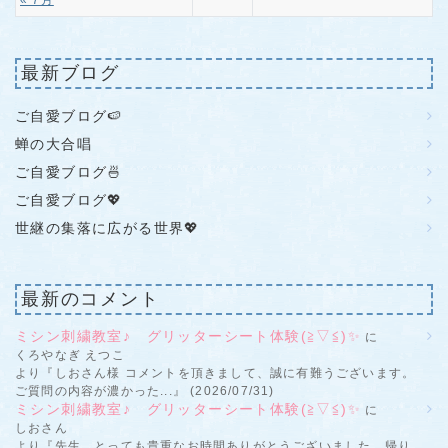
最新ブログ
ご自愛ブログ🍉
蝉の大合唱
ご自愛ブログ🍜
ご自愛ブログ💖
世継の集落に広がる世界💖
最新のコメント
ミシン刺繍教室♪ グリッターシート体験(≧▽≦)✨
に
くろやなぎ えつこ
より『しおさん様 コメントを頂きまして、誠に有難うございます。
ご質問の内容が濃かった...』 (2026/07/31)
ミシン刺繍教室♪ グリッターシート体験(≧▽≦)✨
に
しおさん
より『先生、とっても貴重なお時間ありがとうございました。帰り