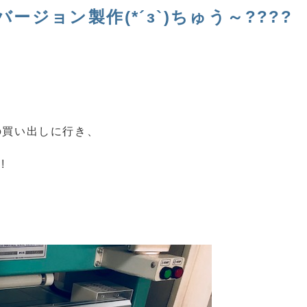
ジョン製作(*´з`)ちゅう～????
の買い出しに行き、
!