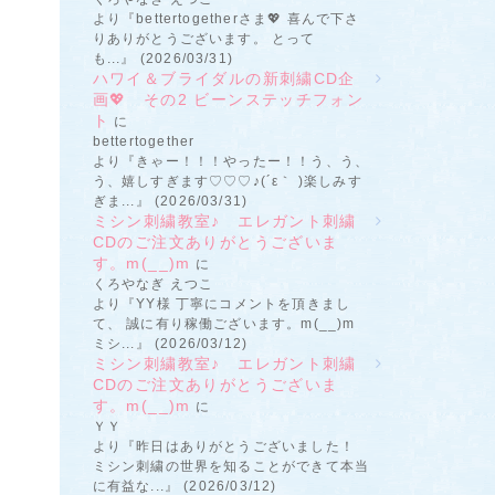
より『bettertogetherさま💖 喜んで下さ
りありがとうございます。 とって
も...』 (2026/03/31)
ハワイ＆ブライダルの新刺繍CD企
画💖 その2 ビーンステッチフォン
ト
に
bettertogether
より『きゃー！！！やったー！！う、う、
う、嬉しすぎます♡♡♡♪(´ε｀ )楽しみす
ぎま...』 (2026/03/31)
ミシン刺繍教室♪ エレガント刺繍
CDのご注文ありがとうございま
す。m(__)m
に
くろやなぎ えつこ
より『YY様 丁寧にコメントを頂きまし
て、 誠に有り稼働ございます。m(__)m
ミシ...』 (2026/03/12)
ミシン刺繍教室♪ エレガント刺繍
CDのご注文ありがとうございま
す。m(__)m
に
ＹＹ
より『昨日はありがとうございました！
ミシン刺繍の世界を知ることができて本当
に有益な...』 (2026/03/12)