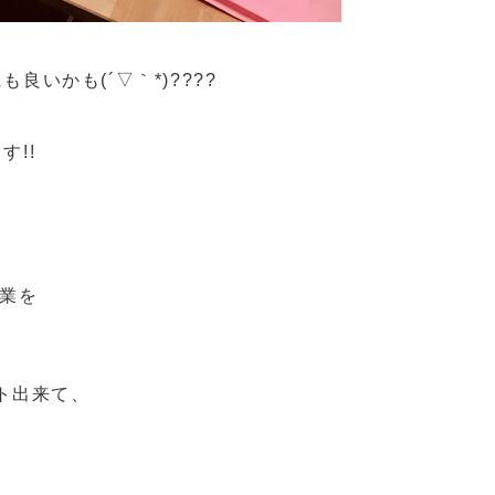
いかも(´▽｀*)????
!!
作業を
ット出来て、