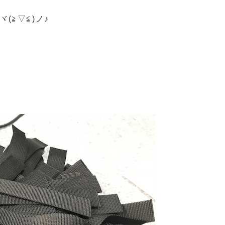
ヾ(≧▽≦)ノ♪