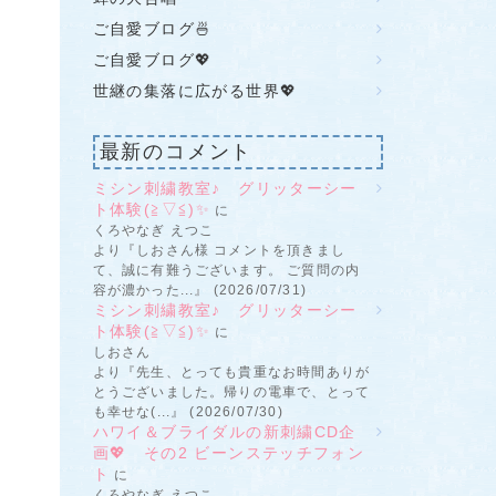
ご自愛ブログ🍜
ご自愛ブログ💖
世継の集落に広がる世界💖
最新のコメント
ミシン刺繍教室♪ グリッターシー
ト体験(≧▽≦)✨
に
くろやなぎ えつこ
より『しおさん様 コメントを頂きまし
て、誠に有難うございます。 ご質問の内
容が濃かった...』 (2026/07/31)
ミシン刺繍教室♪ グリッターシー
ト体験(≧▽≦)✨
に
しおさん
より『先生、とっても貴重なお時間ありが
とうございました。帰りの電車で、とって
も幸せな(...』 (2026/07/30)
ハワイ＆ブライダルの新刺繍CD企
画💖 その2 ビーンステッチフォン
ト
に
くろやなぎ えつこ