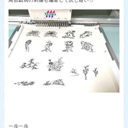
鳥獣戯画の刺繍も編集して試し縫い♡
一歩一歩