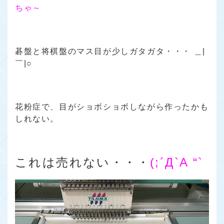
ちゃ～
碁盤と将棋盤のマス目が少しガタガタ・・・ ＿|
￣|○
花粉症で、目がショボショボしながら作ったかも
しれない。
これは売れない・・・
(;´Д`A “`