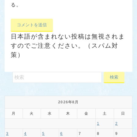
る。
日本語が含まれない投稿は無視されま
すのでご注意ください。（スパム対
策）
2026年8月
月
火
水
木
金
土
日
1
2
3
4
5
6
7
8
9