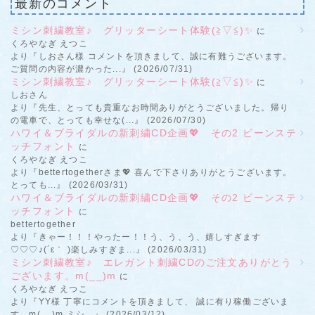
最新のコメント
ミシン刺繍教室♪ グリッターシート体験(≧▽≦)✨
に
くろやなぎ えつこ
より『しおさん様 コメントを頂きまして、誠に有難うございます。
ご質問の内容が濃かった...』 (2026/07/31)
ミシン刺繍教室♪ グリッターシート体験(≧▽≦)✨
に
しおさん
より『先生、とっても貴重なお時間ありがとうございました。帰り
の電車で、とっても幸せな(...』 (2026/07/30)
ハワイ＆ブライダルの新刺繍CD企画💖 その2 ビーンステ
ッチフォント
に
くろやなぎ えつこ
より『bettertogetherさま💖 喜んで下さりありがとうございます。
とっても...』 (2026/03/31)
ハワイ＆ブライダルの新刺繍CD企画💖 その2 ビーンステ
ッチフォント
に
bettertogether
より『きゃー！！！やったー！！う、う、う、嬉しすぎます
♡♡♡♪(´ε｀ )楽しみすぎま...』 (2026/03/31)
ミシン刺繍教室♪ エレガント刺繍CDのご注文ありがとう
ございます。m(__)m
に
くろやなぎ えつこ
より『YY様 丁寧にコメントを頂きまして、 誠に有り稼働ございま
す。m(__)m ミシ...』 (2026/03/12)