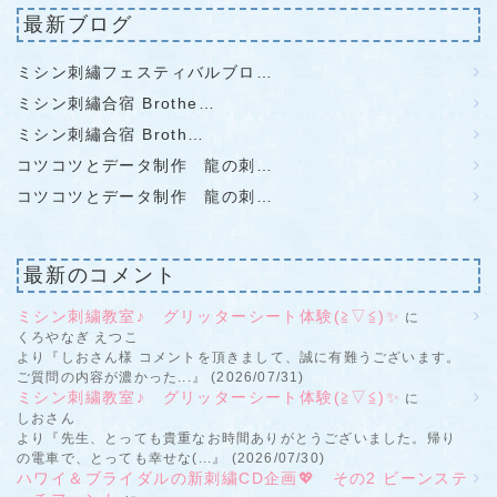
最新ブログ
ミシン刺繡フェスティバルブロ…
ミシン刺繡合宿 Brothe…
ミシン刺繡合宿 Broth…
コツコツとデータ制作 龍の刺…
コツコツとデータ制作 龍の刺…
最新のコメント
ミシン刺繍教室♪ グリッターシート体験(≧▽≦)✨
に
くろやなぎ えつこ
より『しおさん様 コメントを頂きまして、誠に有難うございます。
ご質問の内容が濃かった...』 (2026/07/31)
ミシン刺繍教室♪ グリッターシート体験(≧▽≦)✨
に
しおさん
より『先生、とっても貴重なお時間ありがとうございました。帰り
の電車で、とっても幸せな(...』 (2026/07/30)
ハワイ＆ブライダルの新刺繍CD企画💖 その2 ビーンステ