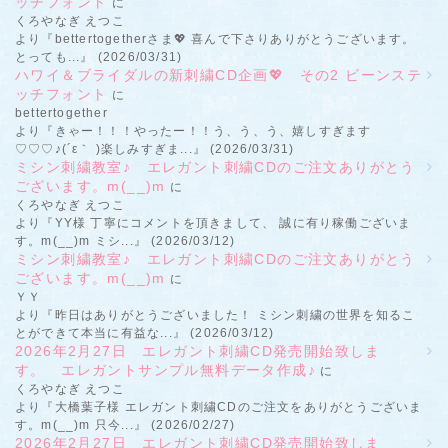
ッチフォント
に
くろやなぎ えつこ
より『bettertogetherさま💖 喜んで下さりありがとうございます。
とっても...』 (2026/03/31)
ハワイ＆ブライダルの新刺繍CD企画💖 その2 ビーンステ
ッチフォント
に
bettertogether
より『きゃー！！！やったー！！う、う、う、嬉しすぎます
♡♡♡♪(´ε｀ )楽しみすぎま...』 (2026/03/31)
ミシン刺繍教室♪ エレガント刺繍CDのご注文ありがとう
ございます。m(__)m
に
くろやなぎ えつこ
より『YY様 丁寧にコメントを頂きまして、 誠に有り稼働ございま
す。m(__)m ミシ...』 (2026/03/12)
ミシン刺繍教室♪ エレガント刺繍CDのご注文ありがとう
ございます。m(__)m
に
ＹＹ
より『昨日はありがとうございました！ ミシン刺繍の世界を知るこ
とができて本当に有益な...』 (2026/03/12)
2026年2月27日 エレガント刺繍CD発売開始致しま
す。 エレガントサンプル無料データ作成♪
に
くろやなぎ えつこ
より『大橋葉子様 エレガント刺繍CDのご注文をありがとうございま
す。m(__)m 只今...』 (2026/02/27)
2026年2月27日 エレガント刺繍CD発売開始致しま