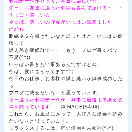
刺繍データ作りって、本当に楽しい☆
先日、お友達に送った刺繍も喜んで頂けて・・・
すっごく嬉しい☆
今日は、嬉しいの貯金がいっぱい出来ました
(^o^)♪
刺繍ネタを書きたいなと思ったけど、いっぱい頑
張って、
燃え尽き症候群で・・・もう、ブログ書くパワー
不足(^^;)
いっぱい書きたい事あるんですけどね。
今は、疲れちゃってます^^;
今日のお仕事、お客様の試し縫いが無事成功した
ら
ブログに載せたいな～と思っています。
今日送った刺繍データが、無事に最後まで縫える
事を願っています。
[#IMAGE|S40#]
これから、お風呂に入って、大好きな漫画を読み
たいな～と思っています。
リラックスするには、軽い漫画も栄養剤(^-^)