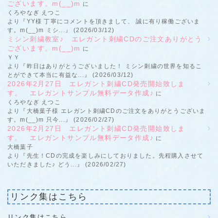
ございます。m(__)m
に
くろやなぎ えつこ
より『YY様 丁寧にコメントを頂きまして、 誠に有り稼働ございま
す。m(__)m ミシ...』 (2026/03/12)
ミシン刺繍教室♪ エレガント刺繍CDのご注文ありがとう
ございます。m(__)m
に
ＹＹ
より『昨日はありがとうございました！ ミシン刺繍の世界を知るこ
とができて本当に有益な...』 (2026/03/12)
2026年2月27日 エレガント刺繍CD発売開始致しま
す。 エレガントサンプル無料データ作成♪
に
くろやなぎ えつこ
より『大橋葉子様 エレガント刺繍CDのご注文をありがとうございま
す。m(__)m 只今...』 (2026/02/27)
2026年2月27日 エレガント刺繍CD発売開始致しま
す。 エレガントサンプル無料データ作成♪
に
大橋葉子
より『先生！CDの完成を楽しみにしておりました。先程購入させて
いただきました♪ どう...』 (2026/02/27)
リンク集はこちら
リンク集はこちら