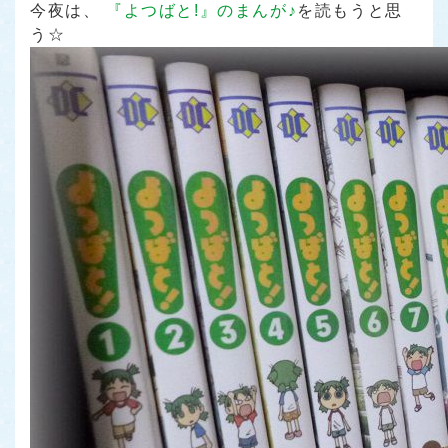
今夜は、
『よつばと!』のまんが♪
を読もうと思
う☆