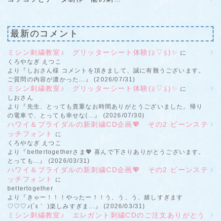
最新のコメント
ミシン刺繍教室♪ グリッターシート体験(≧▽≦)✨
に
くろやなぎ えつこ
より『しおさん様 コメントを頂きまして、誠に有難うございます。
ご質問の内容が濃かった...』 (2026/07/31)
ミシン刺繍教室♪ グリッターシート体験(≧▽≦)✨
に
しおさん
より『先生、とっても貴重なお時間ありがとうございました。帰り
の電車で、とっても幸せな(...』 (2026/07/30)
ハワイ＆ブライダルの新刺繍CD企画💖 その2 ビーンステ
ッチフォント
に
くろやなぎ えつこ
より『bettertogetherさま💖 喜んで下さりありがとうございます。
とっても...』 (2026/03/31)
ハワイ＆ブライダルの新刺繍CD企画💖 その2 ビーンステ
ッチフォント
に
bettertogether
より『きゃー！！！やったー！！う、う、う、嬉しすぎます
♡♡♡♪(´ε｀ )楽しみすぎま...』 (2026/03/31)
ミシン刺繍教室♪ エレガント刺繍CDのご注文ありがとう