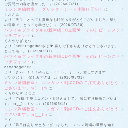
ご質問の内容が濃かった...』 (2026/07/31)
ミシン刺繍教室♪ グリッターシート体験(≧▽≦)✨
に
しおさん
より『先生、とっても貴重なお時間ありがとうございました。帰り
の電車で、とっても幸せな(...』 (2026/07/30)
ハワイ＆ブライダルの新刺繍CD企画💖 その2 ビーンステ
ッチフォント
に
くろやなぎ えつこ
より『bettertogetherさま💖 喜んで下さりありがとうございます。
とっても...』 (2026/03/31)
ハワイ＆ブライダルの新刺繍CD企画💖 その2 ビーンステ
ッチフォント
に
bettertogether
より『きゃー！！！やったー！！う、う、う、嬉しすぎます
♡♡♡♪(´ε｀ )楽しみすぎま...』 (2026/03/31)
ミシン刺繍教室♪ エレガント刺繍CDのご注文ありがとう
ございます。m(__)m
に
くろやなぎ えつこ
より『YY様 丁寧にコメントを頂きまして、 誠に有り稼働ございま
す。m(__)m ミシ...』 (2026/03/12)
ミシン刺繍教室♪ エレガント刺繍CDのご注文ありがとう
ございます。m(__)m
に
ＹＹ
より『昨日はありがとうございました！ ミシン刺繍の世界を知るこ