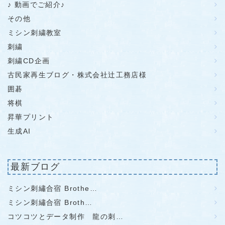
♪ 動画でご紹介♪
その他
ミシン刺繍教室
刺繍
刺繍CD企画
古民家再生ブログ・株式会社辻工務店様
囲碁
将棋
昇華プリント
生成AI
最新ブログ
ミシン刺繡合宿 Brothe…
ミシン刺繡合宿 Broth…
コツコツとデータ制作 龍の刺…