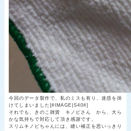
今回のデータ製作で、私のミスも有り、迷惑を掛
けてしまいました[#IMAGE|S40#]
それでも、
きのこ雑貨 キノピさん
から、大ら
かな気持ちで対応して頂き感謝です。
スリムキノピちゃんには、縫い補正を思いっきり