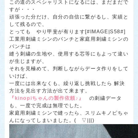
この道のスペシャリストになるには、まだまだで
すが・・・
頑張った分だけ、自分の自信に繋がるし、実績と
して残るので、
とっても やり甲斐が有ります[#IMAGE|S58#]
工業用刺繍ミシンのパンチと家庭用刺繍ミシンの
パンチは
縫う刺繍の生地や、使用する芯等にもよって違い
が生じますが、
それを見極めて、判断しながらデータ作りをして
いけば、
一度には出来なくも、繰り返し挑戦したら 解決
方法を見出す方法が出て来ます。
『kinopiちゃんの製作依頼♪』
の刺繍データ
も、一度で完成は無理でした。
家庭用刺繍ミシンで縫ったら、スリムキノピちゃ
んになってしまいました。( ▽|||)