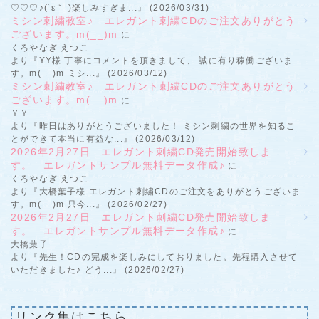
♡♡♡♪(´ε｀ )楽しみすぎま...』 (2026/03/31)
ミシン刺繍教室♪ エレガント刺繍CDのご注文ありがとう
ございます。m(__)m
に
くろやなぎ えつこ
より『YY様 丁寧にコメントを頂きまして、 誠に有り稼働ございま
す。m(__)m ミシ...』 (2026/03/12)
ミシン刺繍教室♪ エレガント刺繍CDのご注文ありがとう
ございます。m(__)m
に
ＹＹ
より『昨日はありがとうございました！ ミシン刺繍の世界を知るこ
とができて本当に有益な...』 (2026/03/12)
2026年2月27日 エレガント刺繍CD発売開始致しま
す。 エレガントサンプル無料データ作成♪
に
くろやなぎ えつこ
より『大橋葉子様 エレガント刺繍CDのご注文をありがとうございま
す。m(__)m 只今...』 (2026/02/27)
2026年2月27日 エレガント刺繍CD発売開始致しま
す。 エレガントサンプル無料データ作成♪
に
大橋葉子
より『先生！CDの完成を楽しみにしておりました。先程購入させて
いただきました♪ どう...』 (2026/02/27)
リンク集はこちら