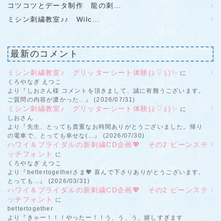
コツコツとデータ制作 龍の刺…
ミシン刺繍教室♪♪ Wilc…
最新のコメント
ミシン刺繍教室♪ グリッターシート体験(≧▽≦)✨
に
くろやなぎ えつこ
より『しおさん様 コメントを頂きまして、誠に有難うございます。
ご質問の内容が濃かった...』 (2026/07/31)
ミシン刺繍教室♪ グリッターシート体験(≧▽≦)✨
に
しおさん
より『先生、とっても貴重なお時間ありがとうございました。帰り
の電車で、とっても幸せな(...』 (2026/07/30)
ハワイ＆ブライダルの新刺繍CD企画💖 その2 ビーンステ
ッチフォント
に
くろやなぎ えつこ
より『bettertogetherさま💖 喜んで下さりありがとうございます。
とっても...』 (2026/03/31)
ハワイ＆ブライダルの新刺繍CD企画💖 その2 ビーンステ
ッチフォント
に
bettertogether
より『きゃー！！！やったー！！う、う、う、嬉しすぎます