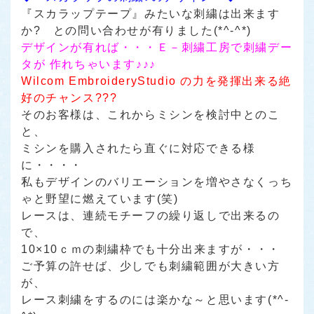
『スカラップテープ』みたいな刺繍は出来ます
か?
との問い合わせが有りました(*^-^*)
デザインが有れば・・・Ｅ－刺繍工房で刺繍デー
タが 作れちゃいます♪♪♪
Wilcom EmbroideryStudio の力を発揮出来る絶
好のチャンス???
そのお客様は、これからミシンを検討中とのこ
と、
ミシンを購入されたら直ぐに対応できる様
に・・・・
私もデザインのバリエーションを増やさなくっち
ゃと野望に燃えています(笑)
レースは、連続モチーフの繰り返しで出来るの
で、
10×10ｃｍの刺繍枠でも十分出来ますが・・・
ご予算の許せば、少しでも刺繍範囲が大きい方
が、
レース刺繍をするのには楽かな～と思います(*^-