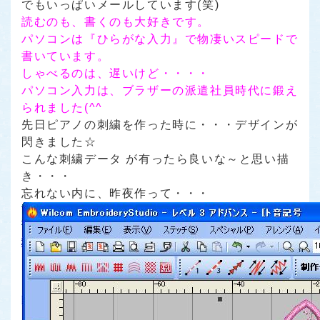
でもいっぱいメールしています(笑)
読むのも、書くのも大好きです。
パソコンは
『ひらがな入力』
で物凄いスピードで
書いています。
しゃべるのは、遅いけど・・・・
パソコン入力は、ブラザーの派遣社員時代に鍛え
られました(^^ゞ
先日ピアノの刺繍を作った時に・・・デザインが
閃きました☆
こんな刺繍データ が有ったら良いな～と思い描
き・・・
忘れない内に、昨夜作って・・・