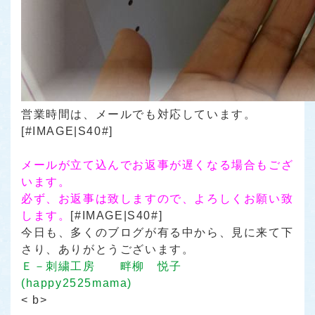
営業時間は、メールでも対応しています。
[#IMAGE|S40#]
メールが立て込んでお返事が遅くなる場合もござ
います。
必ず、お返事は致しますので、よろしくお願い致
します。
[#IMAGE|S40#]
今日も、多くのブログが有る中から、見に来て下
さり、ありがとうございます。
Ｅ－刺繍工房 畔柳 悦子
(happy2525mama)
< b>