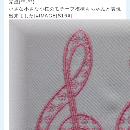
完成(*^-^*)
小さな小さな小桜のモチーフ模様もちゃんと表現
出来ました[#IMAGE|S16#]