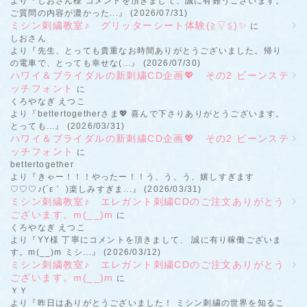
より『しおさん様 コメントを頂きまして、誠に有難うございます。
ご質問の内容が濃かった...』 (2026/07/31)
ミシン刺繍教室♪ グリッターシート体験(≧▽≦)✨
に
しおさん
より『先生、とっても貴重なお時間ありがとうございました。帰り
の電車で、とっても幸せな(...』 (2026/07/30)
ハワイ＆ブライダルの新刺繍CD企画💖 その2 ビーンステ
ッチフォント
に
くろやなぎ えつこ
より『bettertogetherさま💖 喜んで下さりありがとうございます。
とっても...』 (2026/03/31)
ハワイ＆ブライダルの新刺繍CD企画💖 その2 ビーンステ
ッチフォント
に
bettertogether
より『きゃー！！！やったー！！う、う、う、嬉しすぎます
♡♡♡♪(´ε｀ )楽しみすぎま...』 (2026/03/31)
ミシン刺繍教室♪ エレガント刺繍CDのご注文ありがとう
ございます。m(__)m
に
くろやなぎ えつこ
より『YY様 丁寧にコメントを頂きまして、 誠に有り稼働ございま
す。m(__)m ミシ...』 (2026/03/12)
ミシン刺繍教室♪ エレガント刺繍CDのご注文ありがとう
ございます。m(__)m
に
ＹＹ
より『昨日はありがとうございました！ ミシン刺繍の世界を知るこ