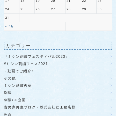
17
18
19
20
21
22
23
24
25
26
27
28
29
30
31
« 7月
カテゴリー
『ミシン刺繍フェスティバル2023』
#ミシン刺繍フェス2021
♪ 動画でご紹介♪
その他
ミシン刺繍教室
刺繍
刺繍CD企画
古民家再生ブログ・株式会社辻工務店様
囲碁