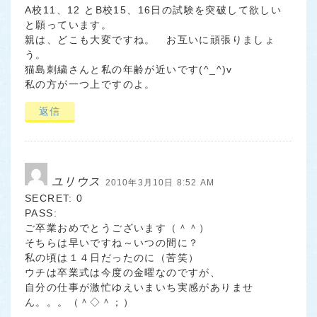
A校11、12 とB校15、16日の試験を突破して欲しい
と願っています。
親は、どこも大変ですね。 お互いに頑張りましょ
う。
猫島刺繍さんと私の年齢が近いです(^_^)v
私の方が一つ上ですのよ。
返信
ユリウス
2010年3月10日 8:52 AM
SECRET: 0
PASS:
ご卒業おめでとうございます（＾＾）
そちらは早いですね～いつの間に？
私の頃は１４日だったのに（苦笑）
ウチは卒業式は今度の金曜なのですが、
自分の仕事が激忙ゆえいまいち実感がありませ
ん。。。（＾◇＾；）