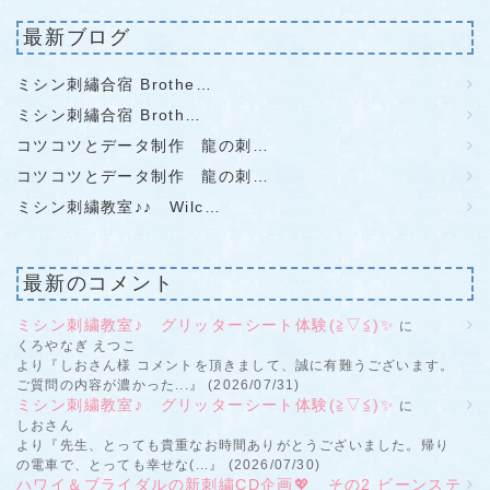
最新ブログ
ミシン刺繡合宿 Brothe…
ミシン刺繡合宿 Broth…
コツコツとデータ制作 龍の刺…
コツコツとデータ制作 龍の刺…
ミシン刺繍教室♪♪ Wilc…
最新のコメント
ミシン刺繍教室♪ グリッターシート体験(≧▽≦)✨
に
くろやなぎ えつこ
より『しおさん様 コメントを頂きまして、誠に有難うございます。
ご質問の内容が濃かった...』 (2026/07/31)
ミシン刺繍教室♪ グリッターシート体験(≧▽≦)✨
に
しおさん
より『先生、とっても貴重なお時間ありがとうございました。帰り
の電車で、とっても幸せな(...』 (2026/07/30)
ハワイ＆ブライダルの新刺繍CD企画💖 その2 ビーンステ