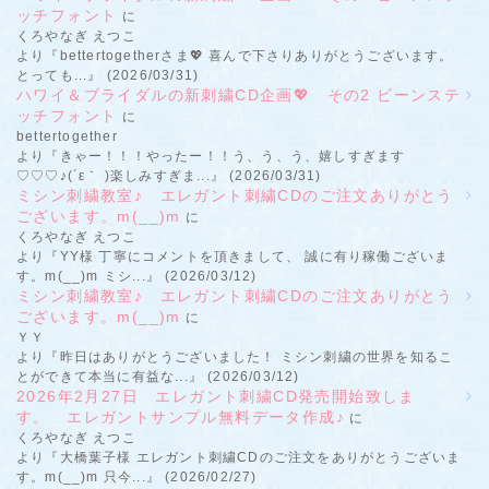
ッチフォント
に
くろやなぎ えつこ
より『bettertogetherさま💖 喜んで下さりありがとうございます。
とっても...』 (2026/03/31)
ハワイ＆ブライダルの新刺繍CD企画💖 その2 ビーンステ
ッチフォント
に
bettertogether
より『きゃー！！！やったー！！う、う、う、嬉しすぎます
♡♡♡♪(´ε｀ )楽しみすぎま...』 (2026/03/31)
ミシン刺繍教室♪ エレガント刺繍CDのご注文ありがとう
ございます。m(__)m
に
くろやなぎ えつこ
より『YY様 丁寧にコメントを頂きまして、 誠に有り稼働ございま
す。m(__)m ミシ...』 (2026/03/12)
ミシン刺繍教室♪ エレガント刺繍CDのご注文ありがとう
ございます。m(__)m
に
ＹＹ
より『昨日はありがとうございました！ ミシン刺繍の世界を知るこ
とができて本当に有益な...』 (2026/03/12)
2026年2月27日 エレガント刺繍CD発売開始致しま
す。 エレガントサンプル無料データ作成♪
に
くろやなぎ えつこ
より『大橋葉子様 エレガント刺繍CDのご注文をありがとうございま
す。m(__)m 只今...』 (2026/02/27)