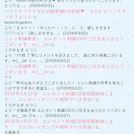
より『bettertogetherさま💖 喜んで下さりありがとうございます。
とっても...』 (2026/03/31)
ハワイ＆ブライダルの新刺繍CD企画💖 その2 ビーンステ
ッチフォント
に
bettertogether
より『きゃー！！！やったー！！う、う、う、嬉しすぎます
♡♡♡♪(´ε｀ )楽しみすぎま...』 (2026/03/31)
ミシン刺繍教室♪ エレガント刺繍CDのご注文ありがとう
ございます。m(__)m
に
くろやなぎ えつこ
より『YY様 丁寧にコメントを頂きまして、 誠に有り稼働ございま
す。m(__)m ミシ...』 (2026/03/12)
ミシン刺繍教室♪ エレガント刺繍CDのご注文ありがとう
ございます。m(__)m
に
ＹＹ
より『昨日はありがとうございました！ ミシン刺繍の世界を知るこ
とができて本当に有益な...』 (2026/03/12)
2026年2月27日 エレガント刺繍CD発売開始致しま
す。 エレガントサンプル無料データ作成♪
に
くろやなぎ えつこ
より『大橋葉子様 エレガント刺繍CDのご注文をありがとうございま
す。m(__)m 只今...』 (2026/02/27)
2026年2月27日 エレガント刺繍CD発売開始致しま
す。 エレガントサンプル無料データ作成♪
に
大橋葉子