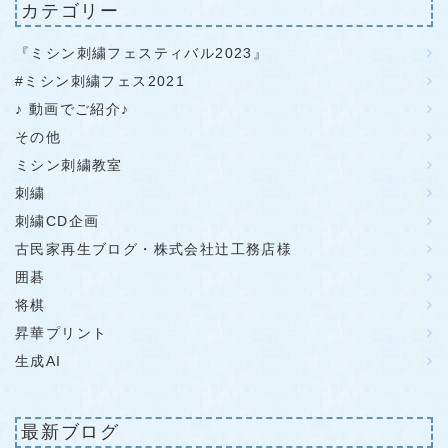
カテゴリー
『ミシン刺繍フェスティバル2023』
#ミシン刺繍フェス2021
♪ 動画でご紹介♪
その他
ミシン刺繍教室
刺繍
刺繍CD企画
古民家再生ブログ・株式会社辻工務店様
囲碁
将棋
昇華プリント
生成AI
最新ブログ