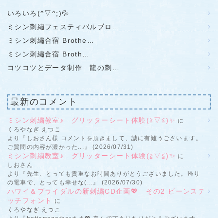
いろいろ(^▽^;)💦
ミシン刺繡フェスティバルブロ…
ミシン刺繡合宿 Brothe…
ミシン刺繡合宿 Broth…
コツコツとデータ制作 龍の刺…
最新のコメント
ミシン刺繍教室♪ グリッターシート体験(≧▽≦)✨
に
くろやなぎ えつこ
より『しおさん様 コメントを頂きまして、誠に有難うございます。
ご質問の内容が濃かった...』 (2026/07/31)
ミシン刺繍教室♪ グリッターシート体験(≧▽≦)✨
に
しおさん
より『先生、とっても貴重なお時間ありがとうございました。帰り
の電車で、とっても幸せな(...』 (2026/07/30)
ハワイ＆ブライダルの新刺繍CD企画💖 その2 ビーンステ
ッチフォント
に
くろやなぎ えつこ