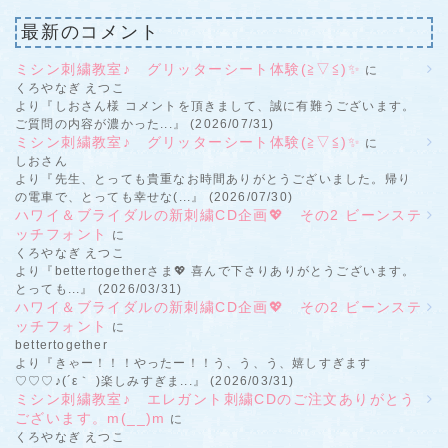
最新のコメント
ミシン刺繍教室♪ グリッターシート体験(≧▽≦)✨
に
くろやなぎ えつこ
より『しおさん様 コメントを頂きまして、誠に有難うございます。
ご質問の内容が濃かった...』 (2026/07/31)
ミシン刺繍教室♪ グリッターシート体験(≧▽≦)✨
に
しおさん
より『先生、とっても貴重なお時間ありがとうございました。帰り
の電車で、とっても幸せな(...』 (2026/07/30)
ハワイ＆ブライダルの新刺繍CD企画💖 その2 ビーンステ
ッチフォント
に
くろやなぎ えつこ
より『bettertogetherさま💖 喜んで下さりありがとうございます。
とっても...』 (2026/03/31)
ハワイ＆ブライダルの新刺繍CD企画💖 その2 ビーンステ
ッチフォント
に
bettertogether
より『きゃー！！！やったー！！う、う、う、嬉しすぎます
♡♡♡♪(´ε｀ )楽しみすぎま...』 (2026/03/31)
ミシン刺繍教室♪ エレガント刺繍CDのご注文ありがとう
ございます。m(__)m
に
くろやなぎ えつこ