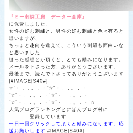
『Ｅー刺繍工房 データー倉庫』
に保管しました。
女性の好む刺繍と、男性の好む刺繍と色々有ると
思いますが、
ちっょと趣向を違えて、こういう刺繍も面白いな
と思いました
縫った感想とか頂くと、とても励みになります。
メールを下さった方、ありがとうございます。
最後まで、読んで下さってありがとうございます
[#IMAGE|S40#]
☆¨・．．。．・¨☆¨・．．。．・
¨☆¨・．．。．・¨☆¨・．．。．・
¨☆¨・．．。．・¨☆¨・．．。．・¨☆
人気ブログランキング
と
にほんブログ村
に
登録しています
一日一回クリックして頂くと励みになります。応
援お願いします
[#IMAGE|S40#]