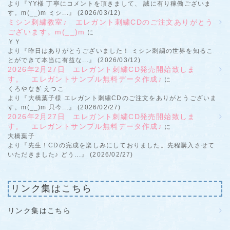
より『YY様 丁寧にコメントを頂きまして、 誠に有り稼働ございま
す。m(__)m ミシ...』 (2026/03/12)
ミシン刺繍教室♪ エレガント刺繍CDのご注文ありがとう
ございます。m(__)m
に
ＹＹ
より『昨日はありがとうございました！ ミシン刺繍の世界を知るこ
とができて本当に有益な...』 (2026/03/12)
2026年2月27日 エレガント刺繍CD発売開始致しま
す。 エレガントサンプル無料データ作成♪
に
くろやなぎ えつこ
より『大橋葉子様 エレガント刺繍CDのご注文をありがとうございま
す。m(__)m 只今...』 (2026/02/27)
2026年2月27日 エレガント刺繍CD発売開始致しま
す。 エレガントサンプル無料データ作成♪
に
大橋葉子
より『先生！CDの完成を楽しみにしておりました。先程購入させて
いただきました♪ どう...』 (2026/02/27)
リンク集はこちら
リンク集はこちら