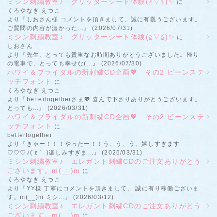
ミシン刺繍教室♪ グリッターシート体験(≧▽≦)✨
に
くろやなぎ えつこ
より『しおさん様 コメントを頂きまして、誠に有難うございます。
ご質問の内容が濃かった...』 (2026/07/31)
ミシン刺繍教室♪ グリッターシート体験(≧▽≦)✨
に
しおさん
より『先生、とっても貴重なお時間ありがとうございました。帰り
の電車で、とっても幸せな(...』 (2026/07/30)
ハワイ＆ブライダルの新刺繍CD企画💖 その2 ビーンステ
ッチフォント
に
くろやなぎ えつこ
より『bettertogetherさま💖 喜んで下さりありがとうございます。
とっても...』 (2026/03/31)
ハワイ＆ブライダルの新刺繍CD企画💖 その2 ビーンステ
ッチフォント
に
bettertogether
より『きゃー！！！やったー！！う、う、う、嬉しすぎます
♡♡♡♪(´ε｀ )楽しみすぎま...』 (2026/03/31)
ミシン刺繍教室♪ エレガント刺繍CDのご注文ありがとう
ございます。m(__)m
に
くろやなぎ えつこ
より『YY様 丁寧にコメントを頂きまして、 誠に有り稼働ございま
す。m(__)m ミシ...』 (2026/03/12)
ミシン刺繍教室♪ エレガント刺繍CDのご注文ありがとう
ございます。m(__)m
に