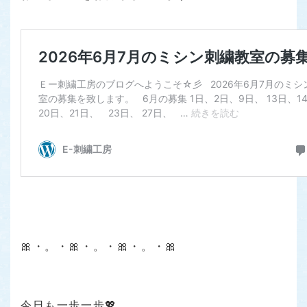
🎀・。・🎀・。・🎀・。・🎀
今日も一歩一歩💖