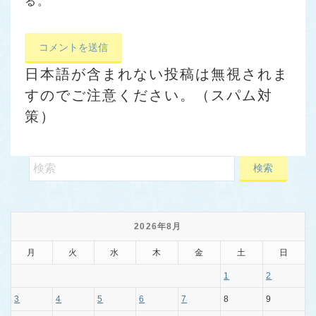
る。
日本語が含まれない投稿は無視されま
すのでご注意ください。（スパム対
策）
2026年8月
月
火
水
木
金
土
日
1
2
3
4
5
6
7
8
9