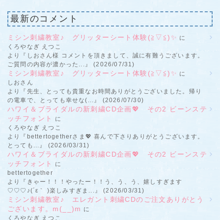
最新のコメント
ミシン刺繍教室♪ グリッターシート体験(≧▽≦)✨
に
くろやなぎ えつこ
より『しおさん様 コメントを頂きまして、誠に有難うございます。
ご質問の内容が濃かった...』 (2026/07/31)
ミシン刺繍教室♪ グリッターシート体験(≧▽≦)✨
に
しおさん
より『先生、とっても貴重なお時間ありがとうございました。帰り
の電車で、とっても幸せな(...』 (2026/07/30)
ハワイ＆ブライダルの新刺繍CD企画💖 その2 ビーンステ
ッチフォント
に
くろやなぎ えつこ
より『bettertogetherさま💖 喜んで下さりありがとうございます。
とっても...』 (2026/03/31)
ハワイ＆ブライダルの新刺繍CD企画💖 その2 ビーンステ
ッチフォント
に
bettertogether
より『きゃー！！！やったー！！う、う、う、嬉しすぎます
♡♡♡♪(´ε｀ )楽しみすぎま...』 (2026/03/31)
ミシン刺繍教室♪ エレガント刺繍CDのご注文ありがとう
ございます。m(__)m
に
くろやなぎ えつこ