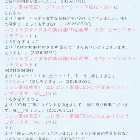
ご質問の内容が濃かった...』 (2026/07/31)
ミシン刺繍教室♪ グリッターシート体験(≧▽≦)✨
に
しおさん
より『先生、とっても貴重なお時間ありがとうございました。帰り
の電車で、とっても幸せな(...』 (2026/07/30)
ハワイ＆ブライダルの新刺繍CD企画💖 その2 ビーンステ
ッチフォント
に
くろやなぎ えつこ
より『bettertogetherさま💖 喜んで下さりありがとうございます。
とっても...』 (2026/03/31)
ハワイ＆ブライダルの新刺繍CD企画💖 その2 ビーンステ
ッチフォント
に
bettertogether
より『きゃー！！！やったー！！う、う、う、嬉しすぎます
♡♡♡♪(´ε｀ )楽しみすぎま...』 (2026/03/31)
ミシン刺繍教室♪ エレガント刺繍CDのご注文ありがとう
ございます。m(__)m
に
くろやなぎ えつこ
より『YY様 丁寧にコメントを頂きまして、 誠に有り稼働ございま
す。m(__)m ミシ...』 (2026/03/12)
ミシン刺繍教室♪ エレガント刺繍CDのご注文ありがとう
ございます。m(__)m
に
ＹＹ
より『昨日はありがとうございました！ ミシン刺繍の世界を知るこ
とができて本当に有益な...』 (2026/03/12)