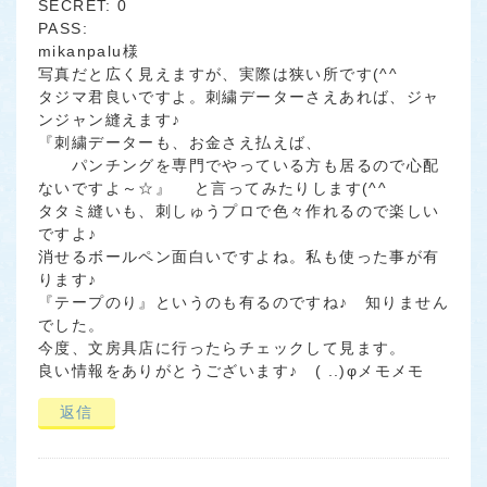
SECRET: 0
PASS:
mikanpalu様
写真だと広く見えますが、実際は狭い所です(^^ゞ
タジマ君良いですよ。刺繍データーさえあれば、ジャ
ンジャン縫えます♪
『刺繍データーも、お金さえ払えば、
パンチングを専門でやっている方も居るので心配
ないですよ～☆』 と言ってみたりします(^^ゞ
タタミ縫いも、刺しゅうプロで色々作れるので楽しい
ですよ♪
消せるボールペン面白いですよね。私も使った事が有
ります♪
『テープのり』というのも有るのですね♪ 知りません
でした。
今度、文房具店に行ったらチェックして見ます。
良い情報をありがとうございます♪ ( ..)φメモメモ
返信