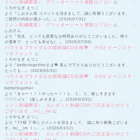
ミシン刺繍教室♪ グリッターシート体験(≧▽≦)✨
に
くろやなぎ えつこ
より『しおさん様 コメントを頂きまして、誠に有難うございます。
ご質問の内容が濃かった...』 (2026/07/31)
ミシン刺繍教室♪ グリッターシート体験(≧▽≦)✨
に
しおさん
より『先生、とっても貴重なお時間ありがとうございました。帰り
の電車で、とっても幸せな(...』 (2026/07/30)
ハワイ＆ブライダルの新刺繍CD企画💖 その2 ビーンステ
ッチフォント
に
くろやなぎ えつこ
より『bettertogetherさま💖 喜んで下さりありがとうございます。
とっても...』 (2026/03/31)
ハワイ＆ブライダルの新刺繍CD企画💖 その2 ビーンステ
ッチフォント
に
bettertogether
より『きゃー！！！やったー！！う、う、う、嬉しすぎます
♡♡♡♪(´ε｀ )楽しみすぎま...』 (2026/03/31)
ミシン刺繍教室♪ エレガント刺繍CDのご注文ありがとう
ございます。m(__)m
に
くろやなぎ えつこ
より『YY様 丁寧にコメントを頂きまして、 誠に有り稼働ございま
す。m(__)m ミシ...』 (2026/03/12)
ミシン刺繍教室♪ エレガント刺繍CDのご注文ありがとう
ございます。m(__)m
に