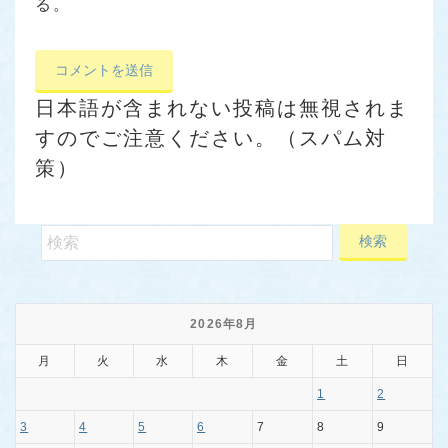
る。
日本語が含まれない投稿は無視されま
すのでご注意ください。（スパム対
策）
2026年8月
月
火
水
木
金
土
日
1
2
3
4
5
6
7
8
9