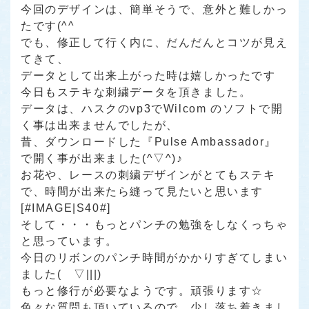
今回のデザインは、簡単そうで、意外と難しかっ
たです(^^ゞ
でも、修正して行く内に、だんだんとコツが見え
てきて、
データとして出来上がった時は嬉しかったです
今日もステキな刺繍データを頂きました。
データは、ハスクのvp3でWilcom のソフトで開
く事は出来ませんでしたが、
昔、ダウンロードした『Pulse Ambassador』
で開く事が出来ました(^▽^)♪
お花や、レースの刺繍デザインがとてもステキ
で、時間が出来たら縫って見たいと思います
[#IMAGE|S40#]
そして・・・もっとパンチの勉強をしなくっちゃ
と思っています。
今日のリボンのパンチ時間がかかりすぎてしまい
ました( ▽|||)
もっと修行が必要なようです。頑張ります☆
色々な質問も頂いているので、少し落ち着きまし