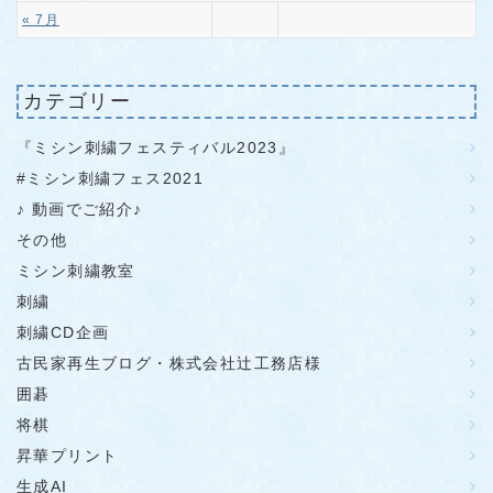
« 7月
カテゴリー
『ミシン刺繍フェスティバル2023』
#ミシン刺繍フェス2021
♪ 動画でご紹介♪
その他
ミシン刺繍教室
刺繍
刺繍CD企画
古民家再生ブログ・株式会社辻工務店様
囲碁
将棋
昇華プリント
生成AI