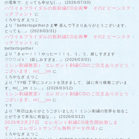
の電車で、とっても幸せな(...』 (2026/07/30)
ハワイ＆ブライダルの新刺繍CD企画💖 その2 ビーンステ
ッチフォント
に
くろやなぎ えつこ
より『bettertogetherさま💖 喜んで下さりありがとうございます。
とっても...』 (2026/03/31)
ハワイ＆ブライダルの新刺繍CD企画💖 その2 ビーンステ
ッチフォント
に
bettertogether
より『きゃー！！！やったー！！う、う、う、嬉しすぎます
♡♡♡♪(´ε｀ )楽しみすぎま...』 (2026/03/31)
ミシン刺繍教室♪ エレガント刺繍CDのご注文ありがとう
ございます。m(__)m
に
くろやなぎ えつこ
より『YY様 丁寧にコメントを頂きまして、 誠に有り稼働ございま
す。m(__)m ミシ...』 (2026/03/12)
ミシン刺繍教室♪ エレガント刺繍CDのご注文ありがとう
ございます。m(__)m
に
ＹＹ
より『昨日はありがとうございました！ ミシン刺繍の世界を知るこ
とができて本当に有益な...』 (2026/03/12)
2026年2月27日 エレガント刺繍CD発売開始致しま
す。 エレガントサンプル無料データ作成♪
に
くろやなぎ えつこ