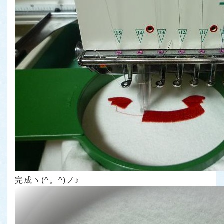
完成ヽ(^。^)ノ♪