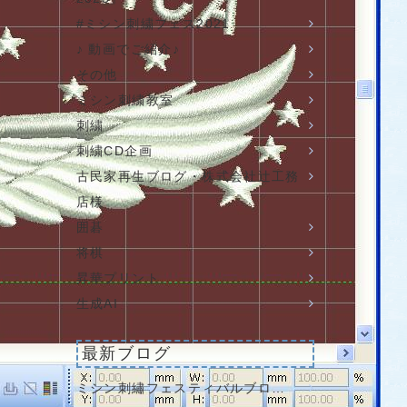
#ミシン刺繍フェス2021
♪ 動画でご紹介♪
その他
ミシン刺繍教室
刺繍
刺繍CD企画
古民家再生ブログ・株式会社辻工務
店様
囲碁
将棋
昇華プリント
生成AI
最新ブログ
ミシン刺繡フェスティバルブロ…