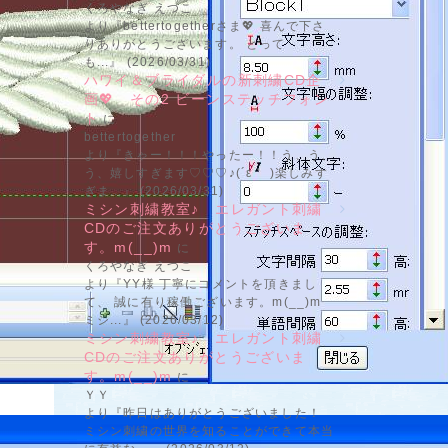
くろやなぎ えつこ
より『bettertogetherさま💖 喜んで下さ
りありがとうございます。 とって
も...』 (2026/03/31)
ハワイ＆ブライダルの新刺繍CD企
画💖 その2 ビーンステッチフォン
ト
に
bettertogether
より『きゃー！！！やったー！！う、う、
う、嬉しすぎます♡♡♡♪(´ε｀ )楽しみす
ぎま...』 (2026/03/31)
ミシン刺繍教室♪ エレガント刺繍
CDのご注文ありがとうございま
す。m(__)m
に
くろやなぎ えつこ
より『YY様 丁寧にコメントを頂きまし
て、 誠に有り稼働ございます。m(__)m
ミシ...』 (2026/03/12)
ミシン刺繍教室♪ エレガント刺繍
CDのご注文ありがとうございま
す。m(__)m
に
ＹＹ
より『昨日はありがとうございました！
ミシン刺繍の世界を知ることができて本当