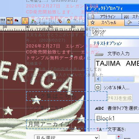
に有益な...』 (2026/03/12)
2026年2月27日 エレガント刺繍
CD発売開始致します。 エレガン
トサンプル無料データ作成♪
に
くろやなぎ えつこ
より『大橋葉子様 エレガント刺繍CDのご
注文をありがとうございます。m(__)m 只
今...』 (2026/02/27)
2026年2月27日 エレガント刺繍
CD発売開始致します。 エレガン
トサンプル無料データ作成♪
に
大橋葉子
より『先生！CDの完成を楽しみにしてお
りました。先程購入させていただきました
♪ どう...』 (2026/02/27)
リンク集はこちら
リンク集はこちら
月間アーカイブ