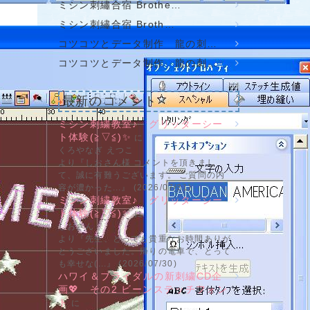
ミシン刺繡合宿 Brothe…
ミシン刺繡合宿 Broth…
コツコツとデータ制作 龍の刺…
コツコツとデータ制作 龍の刺…
最新のコメント
ミシン刺繍教室♪ グリッターシー
ト体験(≧▽≦)✨
に
くろやなぎ えつこ
より『しおさん様 コメントを頂きまし
て、誠に有難うございます。 ご質問の内
容が濃かった...』 (2026/07/31)
ミシン刺繍教室♪ グリッターシー
ト体験(≧▽≦)✨
に
しおさん
より『先生、とっても貴重なお時間ありが
とうございました。帰りの電車で、とって
も幸せな(...』 (2026/07/30)
ハワイ＆ブライダルの新刺繍CD企
画💖 その2 ビーンステッチフォン
ト
に